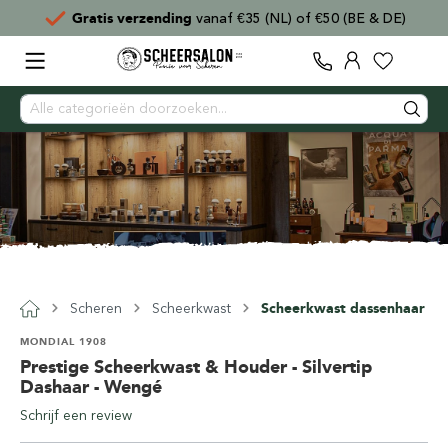
E & DE)
Voor
15:00
besteld,
direct verzonden
Scheren
Scheerkwast
Scheerkwast dassenhaar
MONDIAL 1908
Prestige Scheerkwast & Houder - Silvertip
Dashaar - Wengé
Schrijf een review