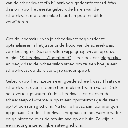
van de scheerkwast zijn bij aankoop gedesinfecteerd. Was
daarom voor het eerste gebruik de haren van de
scheerkwast met een milde haarshampoo om dit te
verwijderen.
Om de levensduur van je scheerkwast nog verder te
optimaliseren is het juiste onderhoud van de scheerkwast
zeer belangrijk. Daarom willen wij je graag wijzen op onze
pagina
"Scheerkwast Onderhoud"
. Lees ook ons
blogartikel
en bekijk daar de Scheersalon video
om te zien hoe je een
scheerkwast op de juiste wijze schoonspoelt.
Gebruik voor het inzepen een goede scheerkwast. Plaats de
scheerkwast even in een scheermok met warm water. Druk
het overtollige water uit de scheerkwast en ga over de
scheerzeep of -crème. Klop in een opschuimbakje de zeep
op tot een romig schuim. Nu kun je het schuim aanbrengen
op je huid. Dip de scheerkwast nogmaals in het warme water
en ga hiermee over de schuimlaag op de huid. Zo krijg je
een mooi glanzend, rijk en stevig schuim.