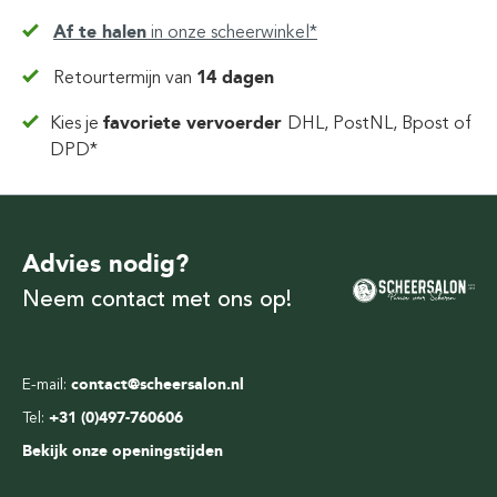
Af te halen
in
onze scheerwinkel*
Retourtermijn van
14 dagen
Kies je
favoriete vervoerder
DHL, PostNL, Bpost of
DPD*
Advies nodig?
Neem contact met ons op!
E-mail:
contact@scheersalon.nl
Tel:
+31 (0)497-760606
Bekijk onze openingstijden