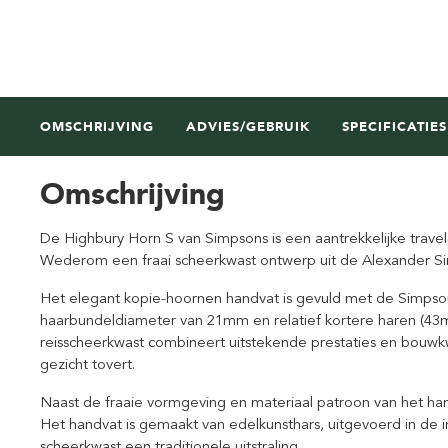
OMSCHRIJVING
ADVIES/GEBRUIK
SPECIFICATIES
Omschrijving
De Highbury Horn S van Simpsons is een aantrekkelijke travel
Wederom een fraai scheerkwast ontwerp uit de Alexander Sim
Het elegant kopie-hoornen handvat is gevuld met de Simpson
haarbundeldiameter van 21mm en relatief kortere haren (43
reisscheerkwast combineert uitstekende prestaties en bouwkwa
gezicht tovert.
Naast de fraaie vormgeving en materiaal patroon van het hand
Het handvat is gemaakt van edelkunsthars, uitgevoerd in de im
scheerkwast een traditionele uitstraling.