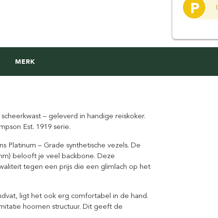
P
MERK
 scheerkwast – geleverd in handige reiskoker.
pson Est. 1919 serie.
s Platinum – Grade synthetische vezels. De
mm) belooft je veel backbone. Deze
liteit tegen een prijs die een glimlach op het
vat, ligt het ook erg comfortabel in de hand.
itatie hoornen structuur. Dit geeft de