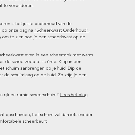
 te verwijderen.
eren is het juiste onderhoud van de
en op onze pagina
"Scheerkwast Onderhoud"
.
o
om te zien hoe je een scheerkwast op de
e scheerkwast even in een scheermok met warm
ver de scheerzeep of -crème. Klop in een
et schuim aanbrengen op je huid. Dip de
 de schuimlaag op de huid. Zo krijg je een
n rijk en romig scheerschuim?
Lees het blog
cht opschuimen, het schuim zal dan iets minder
omfortabele scheerbeurt.