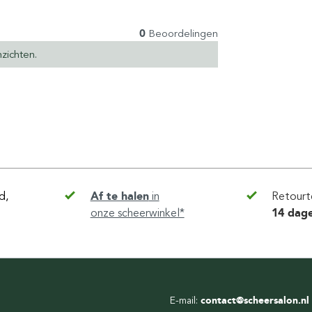
0
Beoordelingen
zichten.
d,
Af te halen
in
Retourt
onze scheerwinkel*
14 dag
E-mail:
contact@scheersalon.nl