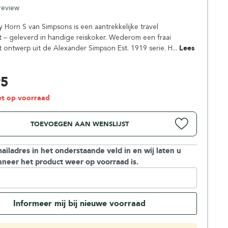
Simpsons
 review
Stirling Soap Company
 Horn S van Simpsons is een aantrekkelijke travel
St. James of London
 – geleverd in handige reiskoker. Wederom een fraai
 ontwerp uit de Alexander Simpson Est. 1919 serie. H...
Lees
95
iet op voorraad
TOEVOEGEN AAN WENSLIJST
ailadres in het onderstaande veld in en wij laten u
neer het product weer op voorraad is.
Informeer mij bij nieuwe voorraad