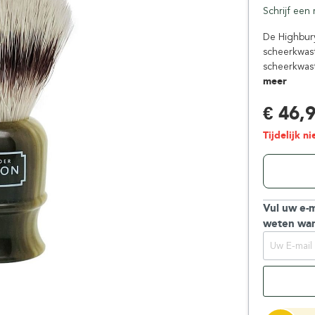
Schrijf een
Floris London
Parker
Gentlemen's Tonic
Pereira Shavery
De Highbury
scheerkwast
Giesen & Forsthoff
Perma-Sharp
scheerkwast
Gillette
Personna
meer
Henson Shaving
Phoenix Artisan
€ 46,
Herold Solingen
Premax
Kasho Kai
Proraso
Tijdelijk n
Vul uw e-m
weten wan