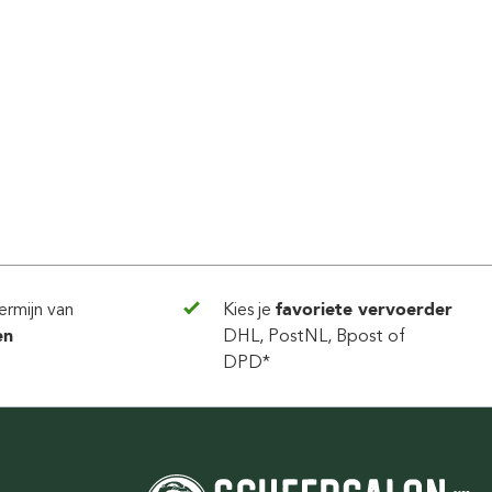
ermijn van
Kies je
favoriete vervoerder
en
DHL, PostNL, Bpost of
DPD*