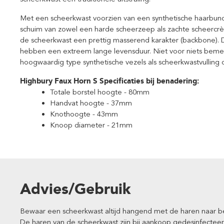
Met een scheerkwast voorzien van een synthetische haarbund
schuim van zowel een harde scheerzeep als zachte scheercr
de scheerkwast een prettig masserend karakter (backbone). D
hebben een extreem lange levensduur. Niet voor niets bemer
hoogwaardig type synthetische vezels als scheerkwastvulling 
Highbury Faux Horn S Specificaties bij benadering:
Totale borstel hoogte - 80mm
Handvat hoogte - 37mm
Knothoogte - 43mm
Knoop diameter - 21mm
Advies/Gebruik
Bewaar een scheerkwast altijd hangend met de haren naar ben
De haren van de scheerkwast zijn bij aankoop gedesinfectee