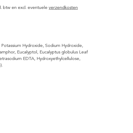
ncl. btw en excl. eventuele
verzendkosten
l, Potassium Hydroxide, Sodium Hydroxide,
Camphor, Eucalyptol, Eucalyptus globulus Leaf
 Tetrasodium EDTA, Hydroxyethylcellulose,
).