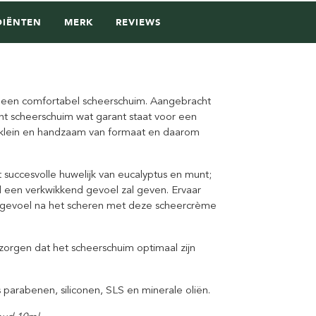
DIËNTEN
MERK
REVIEWS
 een comfortabel scheerschuim. Aangebracht
ht scheerschuim wat garant staat voor een
s klein en handzaam van formaat en daarom
 succesvolle huwelijk van eucalyptus en munt;
uid een verkwikkend gevoel zal geven.
Ervaar
d gevoel na het scheren met deze scheercrème
zorgen dat het scheerschuim optimaal zijn
parabenen, siliconen, SLS en minerale oliën.