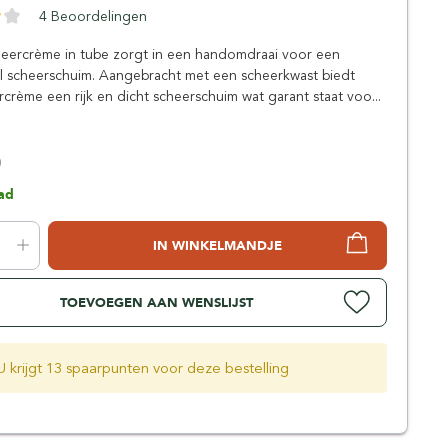
Simpsons
4 Beoordelingen
Stirling Soap Company
heercrème in tube zorgt in een handomdraai voor een
St. James of London
l scheerschuim. Aangebracht met een scheerkwast biedt
crème een rijk en dicht scheerschuim wat garant staat voo...
0
ad
IN WINKELMANDJE
TOEVOEGEN AAN WENSLIJST
U krijgt 13 spaarpunten voor deze bestelling