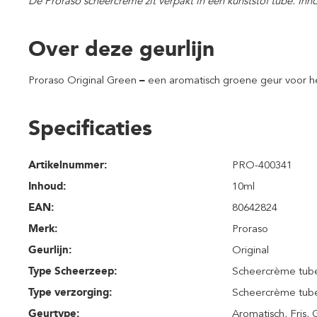
De Proraso scheercrème zit verpakt in een kunststof tube. In
Over deze geurlijn
Proraso Original Green
–
een aromatisch groene geur voor h
Specificaties
Artikelnummer:
PRO-400341
Inhoud
:
10ml
EAN:
80642824
Merk:
Proraso
Geurlijn:
Original
Type Scheerzeep:
Scheercrème tub
Type verzorging:
Scheercrème tub
Geurtype:
Aromatisch
, Fris
, 