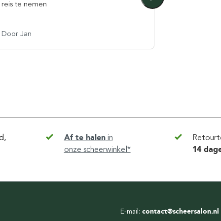
reis te nemen
inhoud in t
Door Jan
Door Timo
d,
Af te halen
in
Retourt
onze scheerwinkel*
14 dag
E-mail:
contact@scheersalon.nl