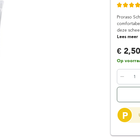
Floris London
Parker
Gentlemen's Tonic
Pereira Shavery
Proraso Sc
Giesen & Forsthoff
Perma-Sharp
comfortabe
deze scheer
Gillette
Personna
Lees meer
Henson Shaving
Phoenix Artisan
€ 2,5
Herold Solingen
Premax
Kasho Kai
Proraso
Op voorra
P