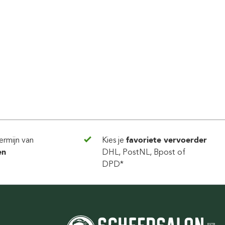
ubetje
voor op vakantie!
Door Hylke
ermijn van
Kies je
favoriete vervoerder
en
DHL, PostNL, Bpost of
DPD*