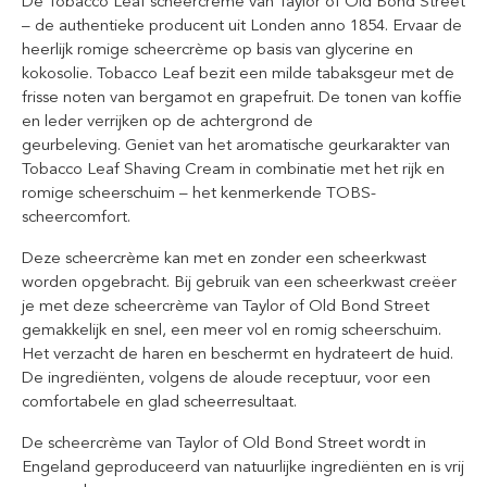
De Tobacco Leaf scheercrème van Taylor of Old Bond Street
– de authentieke producent uit Londen anno 1854. Ervaar de
heerlijk romige scheercrème op basis van glycerine en
kokosolie. Tobacco Leaf bezit een milde tabaksgeur met de
frisse noten van bergamot en grapefruit. De tonen van koffie
en leder verrijken op de achtergrond de
geurbeleving. Geniet van het aromatische geurkarakter van
Tobacco Leaf Shaving Cream in combinatie met het rijk en
romige scheerschuim – het kenmerkende TOBS-
scheercomfort.
Deze scheercrème kan met en zonder een scheerkwast
worden opgebracht. Bij gebruik van een scheerkwast creëer
je met deze scheercrème van Taylor of Old Bond Street
gemakkelijk en snel, een meer vol en romig scheerschuim.
Het verzacht de haren en beschermt en hydrateert de huid.
De ingrediënten, volgens de aloude receptuur, voor een
comfortabele en glad scheerresultaat.
De scheercrème van Taylor of Old Bond Street wordt in
Engeland geproduceerd van natuurlijke ingrediënten en is vrij