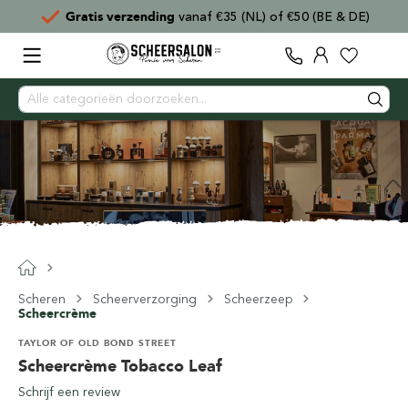
E & DE)
Voor
15:00
besteld,
direct verzonden
Scheren
Scheerverzorging
Scheerzeep
Scheercrème
TAYLOR OF OLD BOND STREET
Scheercrème Tobacco Leaf
Schrijf een review