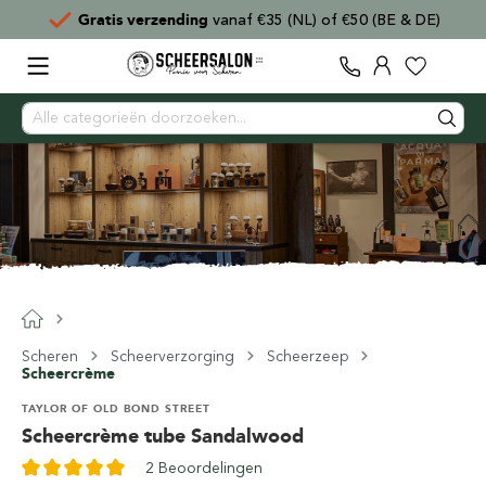
Gratis verzending
vanaf €35 (NL) of €50 (BE & DE)
Scheren
Scheerverzorging
Scheerzeep
Scheercrème
TAYLOR OF OLD BOND STREET
Scheercrème tube Sandalwood
2 Beoordelingen