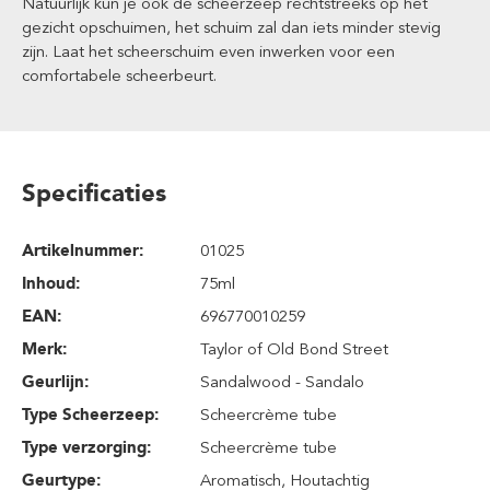
Natuurlijk kun je ook de scheerzeep rechtstreeks op het
gezicht opschuimen, het schuim zal dan iets minder stevig
zijn. Laat het scheerschuim even inwerken voor een
comfortabele scheerbeurt.
Specificaties
Artikelnummer:
01025
Inhoud
:
75ml
EAN:
696770010259
Merk:
Taylor of Old Bond Street
Geurlijn:
Sandalwood - Sandalo
Type Scheerzeep:
Scheercrème tube
Type verzorging:
Scheercrème tube
Geurtype:
Aromatisch
, Houtachtig