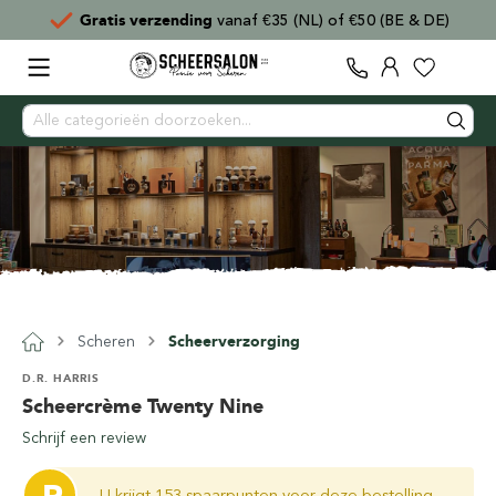
Gratis verzending
vanaf €35 (NL) of €50 (BE & DE)
Scheren
Scheerverzorging
D.R. HARRIS
Scheercrème Twenty Nine
Schrijf een review
U krijgt 153 spaarpunten voor deze bestelling