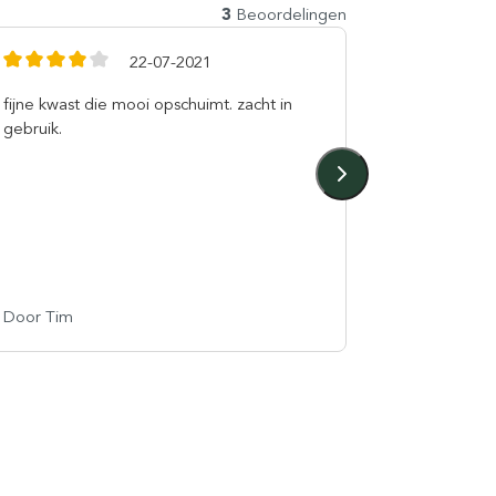
3
Beoordelingen
22-07-2021
fijne kwast die mooi opschuimt. zacht in
Ik heb dez
gebruik.
verjaarda
houder. Aa
scheerder. 
scheersalon
altijd zee
en service 
Lees meer
Door Tim
Door R.h