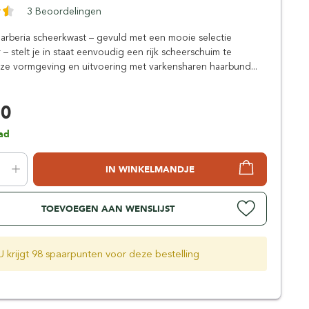
Simpsons
3 Beoordelingen
Stirling Soap Company
arberia scheerkwast – gevuld met een mooie selectie
St. James of London
 – stelt je in staat eenvoudig een rijk scheerschuim te
ze vormgeving en uitvoering met varkensharen haarbund...
50
ad
IN WINKELMANDJE
TOEVOEGEN AAN WENSLIJST
U krijgt 98 spaarpunten voor deze bestelling