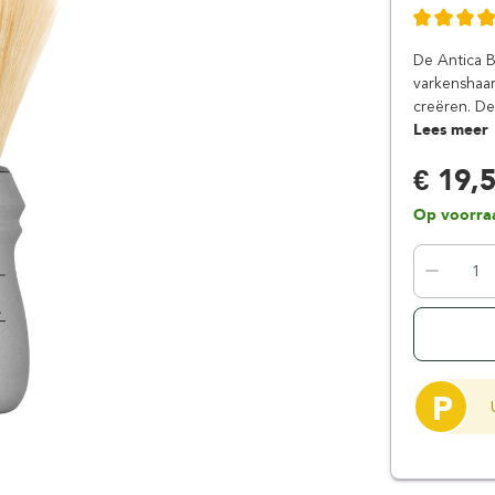
Floris London
Parker
Gentlemen's Tonic
Pereira Shavery
De Antica B
Giesen & Forsthoff
Perma-Sharp
varkenshaar
creëren. De
Gillette
Personna
Lees meer
Henson Shaving
Phoenix Artisan
€ 19,
Herold Solingen
Premax
Kasho Kai
Proraso
Op voorra
P