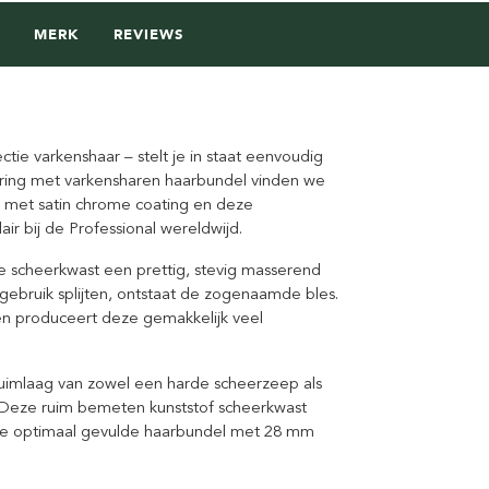
MERK
REVIEWS
ie varkenshaar – stelt je in staat eenvoudig
ering met varkensharen haarbundel vinden we
 – met satin chrome coating en deze
r bij de Professional wereldwijd.
e scheerkwast een prettig, stevig masserend
ebruik splijten, ontstaat de zogenaamde bles.
en produceert deze gemakkelijk veel
uimlaag van zowel een harde scheerzeep als
 Deze ruim bemeten kunststof scheerkwast
 de optimaal gevulde haarbundel met 28 mm