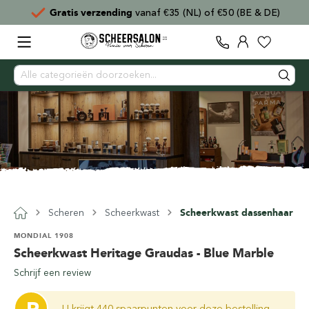
Gratis verzending
vanaf €35 (NL) of €50 (BE & DE)
Scheren
Scheerkwast
Scheerkwast dassenhaar
MONDIAL 1908
Scheerkwast Heritage Graudas - Blue Marble
Schrijf een review
U krijgt 440 spaarpunten voor deze bestelling