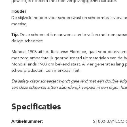
gewicht, is effectief met een vergevingsgezind karakter.
Houder
De stijlvolle houder voor scheerkwast en scheermes is verva
messing.
Tip:
Deze scheerset is naar wens aan te vullen met een passe
delige scheerset.
Mondial 1908 uit het Italiaanse Florence, gaat voor duurzaam
met zorg ambachtelijk geproduceerd uit materialen van de h
Mondial sinds 1908 om bekend staat. Al vier generaties lang
scheerproducten. Een merkbaar feit.
De safety razor scheerset wordt geleverd met een double edg
van deze scheerset zitten afzonderlijk verpakt in een eigen l
Specificaties
Artikelnummer:
ST800-BAY-ECO-