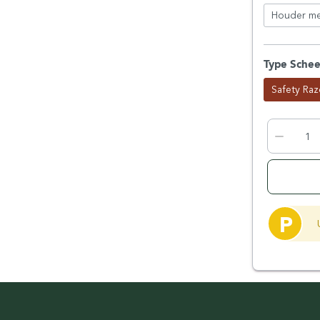
Houder me
Type Sche
Safety Raz
P