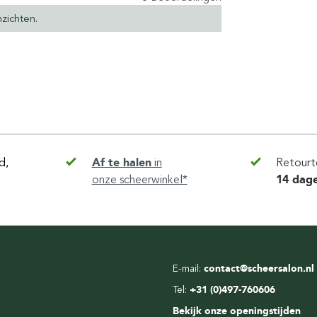
zichten.
d,
Af te halen
in
Retourt
onze scheerwinkel*
14 dag
E-mail:
contact@scheersalon.nl
Tel:
+31 (0)497-760606
Bekijk onze openingstijden