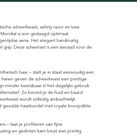
ische scheerkwast, safety razor en luxe
Mondial is erin geslaagd optimaal
gentijdse serie. Het elegant handmatig
el grip. Deze scheerset is een sieraad voor de
hetisch haar – stelt je in staat eenvoudig een
re haren geven de scheerkwast een prettige
n minder kwetsbaar in het dagelijks gebruik
lternatief. Zo bereid je de huid en baard
erkwast wordt volledig ambachtelijk
l gevulde haarbundel met royale knoopdikte.
 – laat je profiteren van fijne
uiting en gesloten kam bezit een prettig