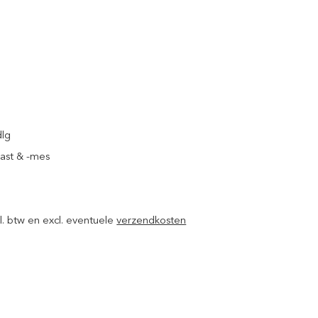
dlg
ast & -mes
ncl. btw en excl. eventuele
verzendkosten