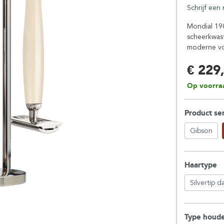
Schrijf een
Floris London
Parker
Gentlemen's Tonic
Pereira Shavery
Mondial 190
scheerkwast
Giesen & Forsthoff
Perma-Sharp
moderne vor
Gillette
Personna
Henson Shaving
Phoenix Artisan
€ 229
Herold Solingen
Premax
Op voorra
Kasho Kai
Proraso
Product se
Gibson
Haartype
Silvertip d
Type houd