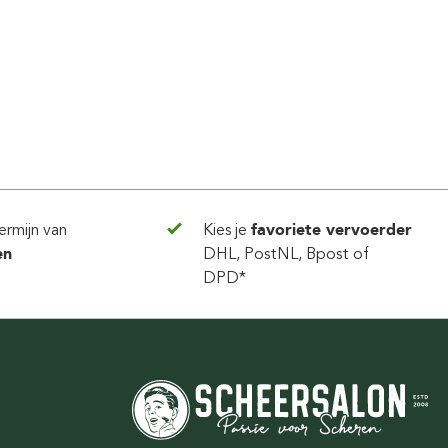
ermijn van
Kies je
favoriete vervoerder
en
DHL, PostNL, Bpost of
DPD*