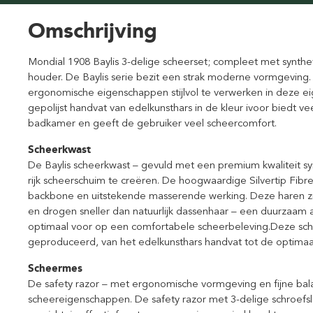
Omschrijving
Mondial 1908 Baylis 3-delige scheerset; compleet met synthet
houder. De Baylis serie bezit een strak moderne vormgeving. 
ergonomische eigenschappen stijlvol te verwerken in deze ei
gepolijst handvat van edelkunsthars in de kleur ivoor biedt ve
badkamer en geeft de gebruiker veel scheercomfort.
Scheerkwast
De Baylis scheerkwast – gevuld met een premium kwaliteit synt
rijk scheerschuim te creëren. De hoogwaardige Silvertip Fib
backbone en uitstekende masserende werking. Deze haren zij
en drogen sneller dan natuurlijk dassenhaar – een duurzaam a
optimaal voor op een comfortabele scheerbeleving.Deze sche
geproduceerd, van het edelkunsthars handvat tot de optimaa
Scheermes
De safety razor – met ergonomische vormgeving en fijne balans
scheereigenschappen. De safety razor met 3-delige schroefsl