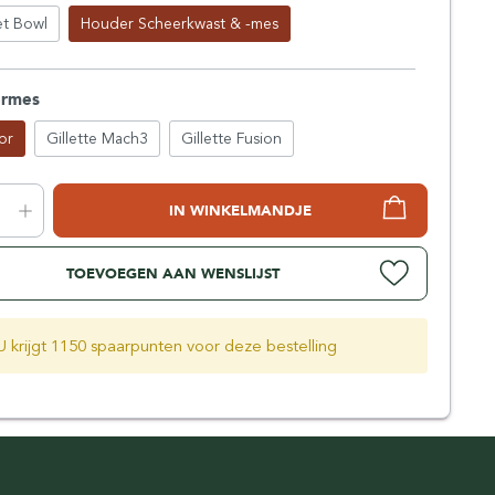
t Bowl
Houder Scheerkwast & -mes
ermes
or
Gillette Mach3
Gillette Fusion
IN WINKELMANDJE
TOEVOEGEN AAN WENSLIJST
U krijgt 1150 spaarpunten voor deze bestelling