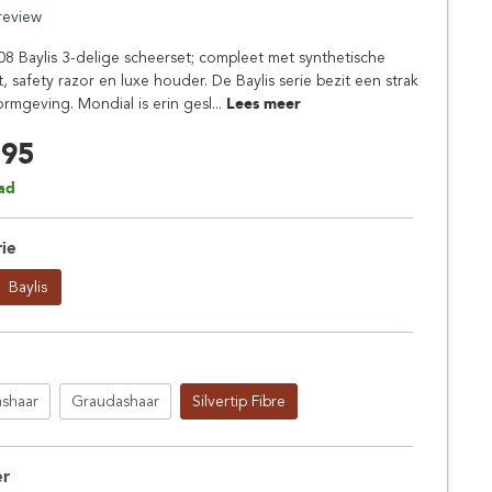
Simpsons
 review
Stirling Soap Company
8 Baylis 3-delige scheerset; compleet met synthetische
St. James of London
, safety razor en luxe houder. De Baylis serie bezit een strak
mgeving. Mondial is erin gesl...
Lees meer
,95
ad
rie
Baylis
ashaar
Graudashaar
Silvertip Fibre
er