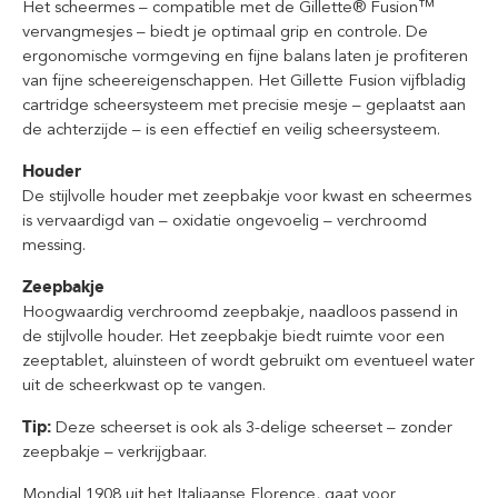
Het scheermes – compatible met de Gillette® Fusion™
vervangmesjes – biedt je optimaal grip en controle. De
ergonomische vormgeving en fijne balans laten je profiteren
van fijne scheereigenschappen. Het Gillette Fusion vijfbladig
cartridge scheersysteem met precisie mesje – geplaatst aan
de achterzijde – is een effectief en veilig scheersysteem.
Houder
De stijlvolle houder met zeepbakje voor kwast en scheermes
is vervaardigd van – oxidatie ongevoelig – verchroomd
messing.
Zeepbakje
Hoogwaardig verchroomd zeepbakje, naadloos passend in
de stijlvolle houder. Het zeepbakje biedt ruimte voor een
zeeptablet, aluinsteen of wordt gebruikt om eventueel water
uit de scheerkwast op te vangen.
Tip:
Deze scheerset is ook als 3-delige scheerset – zonder
zeepbakje – verkrijgbaar.
Mondial 1908 uit het Italiaanse Florence, gaat voor