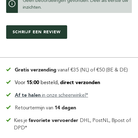
Geen beoordelingen gevonden. Deel als eerste uw
inzichten.
SCHRIJF EEN REVIEW
Gratis verzending
vanaf
€35 (NL) of €50 (BE & DE)
Voor
15:00
besteld,
direct verzonden
Af te halen
in
onze scheerwinkel*
Retourtermijn van
14 dagen
Kies je
favoriete vervoerder
DHL, PostNL, Bpost of
DPD*