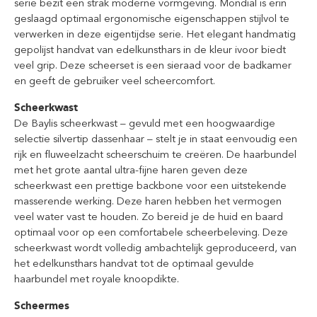
serie bezit een strak moderne vormgeving. Mondial is erin
geslaagd optimaal ergonomische eigenschappen stijlvol te
verwerken in deze eigentijdse serie. Het elegant handmatig
gepolijst handvat van edelkunsthars in de kleur ivoor biedt
veel grip. Deze scheerset is een sieraad voor de badkamer
en geeft de gebruiker veel scheercomfort.
Scheerkwast
De Baylis scheerkwast – gevuld met een hoogwaardige
selectie silvertip dassenhaar – stelt je in staat eenvoudig een
rijk en fluweelzacht scheerschuim te creëren. De haarbundel
met het grote aantal ultra-fijne haren geven deze
scheerkwast een prettige backbone voor een uitstekende
masserende werking. Deze haren hebben het vermogen
veel water vast te houden. Zo bereid je de huid en baard
optimaal voor op een comfortabele scheerbeleving. Deze
scheerkwast wordt volledig ambachtelijk geproduceerd, van
het edelkunsthars handvat tot de optimaal gevulde
haarbundel met royale knoopdikte.
Scheermes