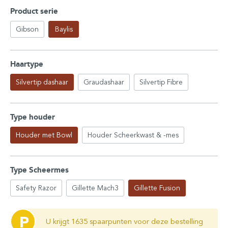
Product serie
Gibson
Baylis
Haartype
Silvertip dashaar
Graudashaar
Silvertip Fibre
Type houder
Houder met Bowl
Houder Scheerkwast & -mes
Type Scheermes
Safety Razor
Gillette Mach3
Gillette Fusion
P
U krijgt 1635 spaarpunten voor deze bestelling