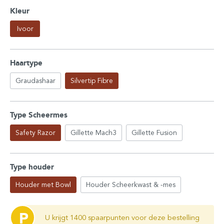
Kleur
Ivoor
Haartype
Graudashaar
Silvertip Fibre
Type Scheermes
Safety Razor
Gillette Mach3
Gillette Fusion
Type houder
Houder met Bowl
Houder Scheerkwast & -mes
P
U krijgt 1400 spaarpunten voor deze bestelling