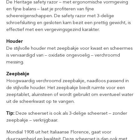
De Heritage safety razor – met ergonomische vormgeving
en fijne balans – laat je profiteren van fijne
scheereigenschappen. De safety razor met 3-delige
schroefsluiting en gesloten kam bezit een prettig gewicht, is
effectief met een vergevingsgezind karakter.
Houder
De stijlvolle houder met zeepbakje voor kwast en scheermes
is vervaardigd van – oxidatie ongevoelig – verchroomd
messing.
Zeepbakje
Hoogwaardig verchroomd zeepbakje, naadloos passend in
de stijlvolle houder. Het zeepbakje biedt ruimte voor een
zeeptablet, aluinsteen of wordt gebruikt om eventueel water
uit de scheerkwast op te vangen.
Tip:
Deze scheerset is ook als 3-delige scheerset – zonder
zeepbakje – verkrijgbaar.
Mondial 1908 uit het Italiaanse Florence, gaat voor
duurzaamheid en kwaliteit. Deze scheerset is dan ook met