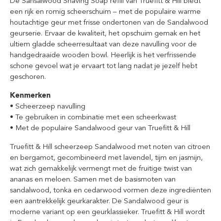
De Sansalwood Shaving Soap refill van Truefitt & Hill biedt
een rijk en romig scheerschuim – met de populaire warme
houtachtige geur met frisse ondertonen van de Sandalwood
geurserie. Ervaar de kwaliteit, het opschuim gemak en het
ultiem gladde scheerresultaat van deze navulling voor de
handgedraaide wooden bowl. Heerlijk is het verfrissende
schone gevoel wat je ervaart tot lang nadat je jezelf hebt
geschoren.
Kenmerken
• Scheerzeep navulling
• Te gebruiken in combinatie met een scheerkwast
• Met de populaire Sandalwood geur van Truefitt & Hill
Truefitt & Hill scheerzeep Sandalwood met noten van citroen
en bergamot, gecombineerd met lavendel, tijm en jasmijn,
wat zich gemakkelijk vermengt met de fruitige twist van
ananas en meloen. Samen met de basismoten van
sandalwood, tonka en cedarwood vormen deze ingrediënten
een aantrekkelijk geurkarakter. De Sandalwood geur is
moderne variant op een geurklassieker. Truefitt & Hill wordt