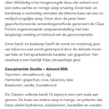
oliën. Weldadig is het toegevoegde shea olie extract voor
een extra zachte en romige zeep ervaring. Deze bad- en
handzeep is veelvuldig vermalen als ultieme basis van een zo
verfijnd mogelijke zeep. Deze door de jaren heen
geperfectioneerde verwerkingsmethode genereert de Claus
Porto’s ongeëvenaarde zeepsamenstelling met een
langdurige werking en behoud van de geurcompositie.
Deze hand- en badzeep heeft de zoete en onstuimig geur
van tuberoos wat wordt getemperd door de delicate tonen
van lelie en het sprankelende karakter van grapefruit. Het
resultaat is een heerlijk frisse citrusachtige geur.
Geurpiramide Double – Almond Milk
Topnoten: citrusakkoord, vijg
Hartnoten: grapefruit, roos, tuberoos, lelie
Basisnoten: vanille, houtakkoord
De Classico-collectie biedt 16 zepen in een ruim scala aan
geuren. De basis van iedere zeep is mango- en pistache olie.
Deze olieën hydrateren, beschermen, herstellen en voeden