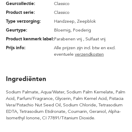
Geurcollectie:
Classico
Product serie:
Classico
Type verzorging:
Handzeep
, Zeepblok
Geurtype:
Bloemig
, Poederig
Product kenmerk label:
Parabenen vrij , Sulfaat vrij
Prijs info:
Alle prijzen zijn incl. btw en excl.
eventuele
verzendkosten
Ingrediënten
Sodium Palmate, Aqua/Water, Sodium Palm Kernelate, Palm
Acid, Parfum/Fragrance, Glycerin, Palm Kernel Acid, Pistacia
Vera/Pistachio Nut Seed Oil, Sodium Chloride, Tetrasodium
EDTA, Tetrasodium Etidronate, Coumarin, Geraniol, Alpha-
Isomethyl Ionone, CI 77891/Titanium Dioxide.