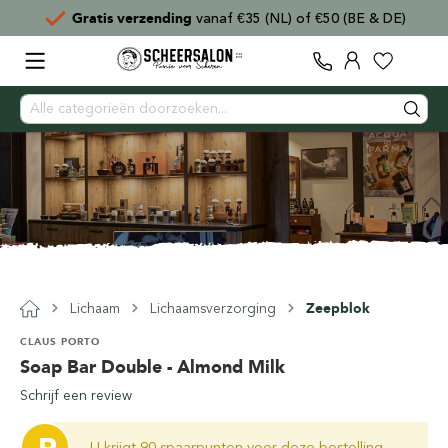
Gratis verzending
vanaf €35 (NL) of €50 (BE & DE)
Lichaam
Lichaamsverzorging
Zeepblok
CLAUS PORTO
Soap Bar Double - Almond Milk
Schrijf een review
U krijgt 90 spaarpunten voor deze bestelling