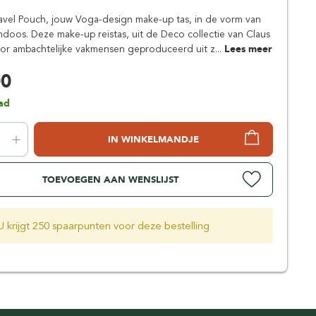
Simpsons
vel Pouch, jouw Voga-design make-up tas, in de vorm van
Stirling Soap Company
oos. Deze make-up reistas, uit de Deco collectie van Claus
St. James of London
oor ambachtelijke vakmensen geproduceerd uit z...
Lees meer
00
ad
IN WINKELMANDJE
TOEVOEGEN AAN WENSLIJST
U krijgt 250 spaarpunten voor deze bestelling