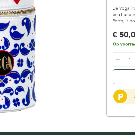
Floris London
Parker
De Voga Tra
Gentlemen's Tonic
Pereira Shavery
een hoedend
Porto, is d
Giesen & Forsthoff
Perma-Sharp
Gillette
Personna
€ 50,
Henson Shaving
Phoenix Artisan
Op voorra
Herold Solingen
Premax
Kasho Kai
Proraso
P