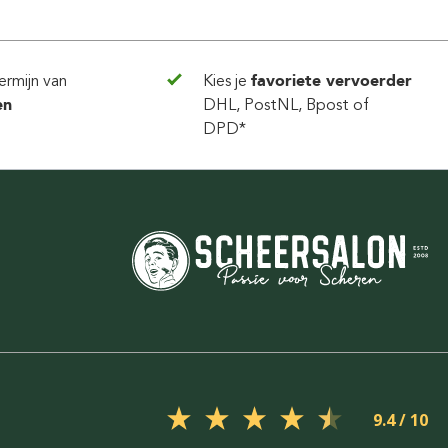
ermijn van
Kies je
favoriete vervoerder
en
DHL, PostNL, Bpost of
DPD*
9.4