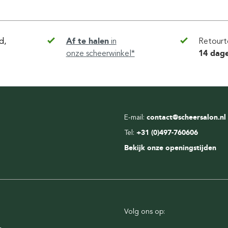
d,
Af te halen
in
Retourt
onze scheerwinkel*
14 dag
E-mail:
contact@scheersalon.nl
Tel:
+31 (0)497-760606
Bekijk onze openingstijden
Volg ons op: