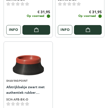
€ 31,95
€ 31,95
Op voorraad
Op voorraad
INFO
INFO
SHAVINGPOINT
Afstrijkbakje zwart met
authentiek rubber
scheermes cleaner
SCH-AFB-BK-O