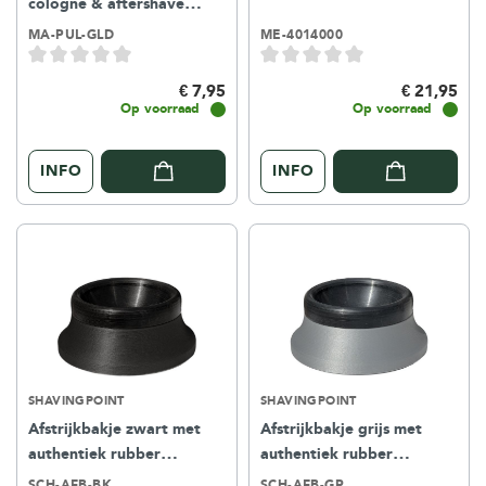
cologne & aftershave
lotion - Goud
MA-PUL-GLD
ME-4014000
€ 7,95
€ 21,95
Op voorraad
Op voorraad
INFO
INFO
SHAVINGPOINT
SHAVINGPOINT
Afstrijkbakje zwart met
Afstrijkbakje grijs met
authentiek rubber
authentiek rubber
scheermes cleaner
scheermes cleaner
SCH-AFB-BK
SCH-AFB-GR