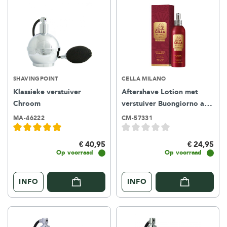
SHAVINGPOINT
CELLA MILANO
Klassieke verstuiver
Aftershave Lotion met
Chroom
verstuiver Buongiorno al
Sandalo
100ml
MA-46222
CM-57331
€ 40,95
€ 24,95
Op voorraad
Op voorraad
INFO
INFO