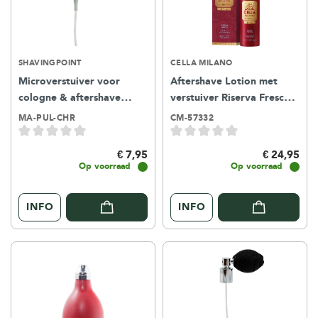
SHAVINGPOINT
CELLA MILANO
Microverstuiver voor
Aftershave Lotion met
cologne & aftershave
verstuiver Riserva Fresco
lotion - Chroom
100ml
MA-PUL-CHR
CM-57332
€ 7,95
€ 24,95
Op voorraad
Op voorraad
INFO
INFO