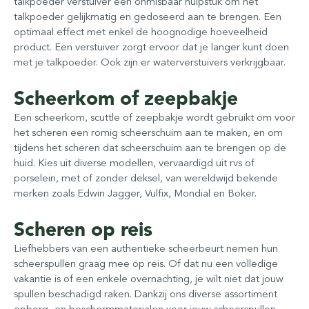
talkpoeder verstuiver een onmisbaar hulpstuk om het
talkpoeder gelijkmatig en gedoseerd aan te brengen. Een
optimaal effect met enkel de hoognodige hoeveelheid
product. Een verstuiver zorgt ervoor dat je langer kunt doen
met je talkpoeder. Ook zijn er waterverstuivers verkrijgbaar.
Scheerkom of zeepbakje
Een scheerkom, scuttle of zeepbakje wordt gebruikt om voor
het scheren een romig scheerschuim aan te maken, en om
tijdens het scheren dat scheerschuim aan te brengen op de
huid. Kies uit diverse modellen, vervaardigd uit rvs of
porselein, met of zonder deksel, van wereldwijd bekende
merken zoals Edwin Jagger, Vulfix, Mondial en Böker.
Scheren op reis
Liefhebbers van een authentieke scheerbeurt nemen hun
scheerspullen graag mee op reis. Of dat nu een volledige
vakantie is of een enkele overnachting, je wilt niet dat jouw
spullen beschadigd raken. Dankzij ons diverse assortiment
opberg- en beschermmaterialen voor jouw scheerspullen