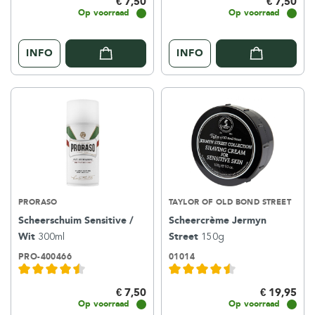
€ 7,50
€ 7,50
Op voorraad
Op voorraad
INFO
INFO
PRORASO
TAYLOR OF OLD BOND STREET
Scheerschuim Sensitive /
Scheercrème Jermyn
Wit
300ml
Street
150g
PRO-400466
01014
€ 7,50
€ 19,95
Op voorraad
Op voorraad