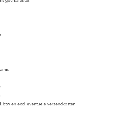
is geurkarakter.
0
samic
m
m
ncl. btw en excl. eventuele
verzendkosten