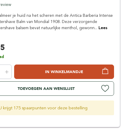
Simpsons
 review
Stirling Soap Company
kalmeer je huid na het scheren met de Antica Barberia Intense
St. James of London
ftershave Balm van Mondial 1908. Deze verzorgende
ftershave balsem bevat natuurlijke menthol, gewonn...
Lees
95
ad
IN WINKELMANDJE
TOEVOEGEN AAN WENSLIJST
U krijgt 175 spaarpunten voor deze bestelling