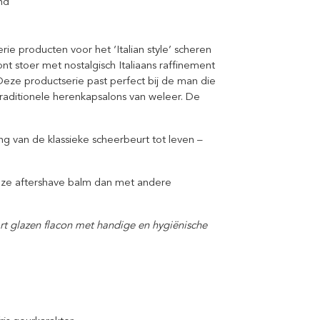
nd
ie producten voor het ‘Italian style’ scheren
nt stoer met nostalgisch Italiaans raffinement
Deze productserie past perfect bij de man die
traditionele herenkapsalons van weleer. De
.
g van de klassieke scheerbeurt tot leven –
eze aftershave balm dan met andere
rt glazen flacon met handige en hygiënische