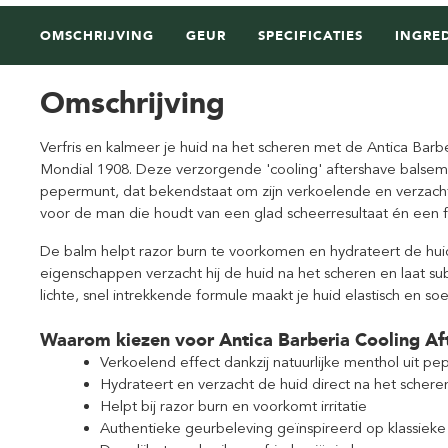
OMSCHRIJVING
GEUR
SPECIFICATIES
INGRE
Omschrijving
Verfris en kalmeer je huid na het scheren met de Antica Barb
Mondial 1908. Deze verzorgende 'cooling' aftershave balsem
pepermunt, dat bekendstaat om zijn verkoelende en verzacht
voor de man die houdt van een glad scheerresultaat én een fr
De balm helpt razor burn te voorkomen en hydrateert de hui
eigenschappen verzacht hij de huid na het scheren en laat su
lichte, snel intrekkende formule maakt je huid elastisch en s
Waarom kiezen voor Antica Barberia Cooling A
Verkoelend effect dankzij natuurlijke menthol uit p
Hydrateert en verzacht de huid direct na het schere
Helpt bij razor burn en voorkomt irritatie
Authentieke geurbeleving geïnspireerd op klassieke 