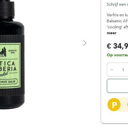
Schrijf een
Floris London
Parker
Gentlemen's Tonic
Pereira Shavery
Verfris en 
Balsamic A
Giesen & Forsthoff
Perma-Sharp
'cooling' a
Gillette
Personna
meer
Henson Shaving
Phoenix Artisan
€ 34,
Herold Solingen
Premax
Kasho Kai
Proraso
Op voorra
P