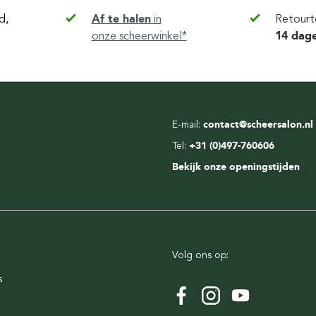
d,
Af te halen
in
Retourt
onze scheerwinkel*
14 dag
E-mail:
contact@scheersalon.nl
Tel:
+31 (0)497-760606
Bekijk onze openingstijden
Volg ons op:
s