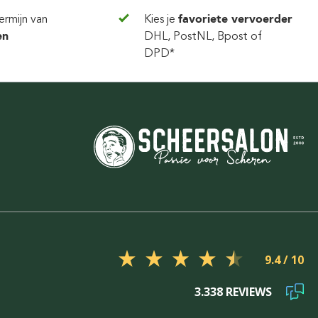
ermijn van
Kies je
favoriete vervoerder
en
DHL, PostNL, Bpost of
DPD*
9.4
3.338 REVIEWS