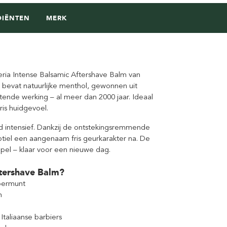
DIËNTEN
MERK
eria Intense Balsamic Aftershave Balm van
 bevat natuurlijke menthol, gewonnen uit
ende werking – al meer dan 2000 jaar. Ideaal
is huidgevoel.
d intensief. Dankzij de ontstekingsremmende
btiel een aangenaam fris geurkarakter na. De
oepel – klaar voor een nieuwe dag.
ftershave Balm?
epermunt
n
Italiaanse barbiers