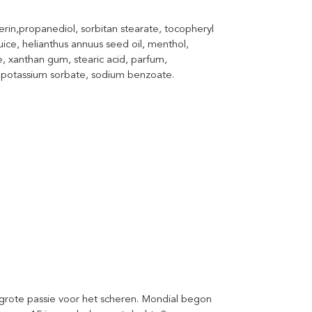
cerin,propanediol, sorbitan stearate, tocopheryl
uice, helianthus annuus seed oil, menthol,
e, xanthan gum, stearic acid, parfum,
d, potassium sorbate, sodium benzoate.
en grote passie voor het scheren. Mondial begon