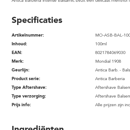
Antica Barberia Intense Balsamic bezit een delicaat menthol fr
Specificaties
Artikelnummer:
MO-ASB-BAL-10
Inhoud
:
100ml
EAN:
8021784069030
Merk:
Mondial 1908
Geurlijn:
Antica Barb. - Bal
Product serie:
Antica Barberia
Type Aftershave:
Aftershave Balse
Type verzorging:
Aftershave Balse
Prijs info:
Alle prijzen zijn i
Ingrediënten