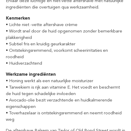
Ervaar deze luchtige en niet-vette aftershave met natuurlijke
ingrediënten die overtuigen qua werkzaamheid.
Kenmerken
• Lichte niet -vette aftershave crème
• Wordt snel door de huid opgenomen zonder bemerkbare
plakkerigheid
• Subtiel fris en kruidig geurkarakter
• Ontstekingsremmend, voorkomt scheerirritaties en
roodheid
• Huidverzachtend
Werkzame ingrediënten
• Honing werkt als een natuurlijke moisturizer
• Tarwekiem is rijk aan vitamine E. Het voedt en beschermt
de huid tegen schadelijke invloeden
• Avocado-olie bezit verzachtende en huidkalmerende
eigenschappen
• Toverhazelaar is ontstekingsremmend en neemt roodheid
weg
De aftershave Balsem van Taylor of Old Bond Street wordt in