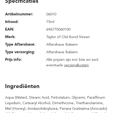
Specificaties
Artikelnummer:
06010
Inhoud
:
75ml
EAN:
696770060100
Merk:
Taylor of Old Bond Street
Type Aftershave:
Aftershave Balsem
Type verzorging:
Aftershave Balsem
Prijs info:
Alle prijzen zijn incl. btw en excl.
eventuele
verzendkosten
Ingrediënten
Aqua (Water), Stearic Acid, Petrolatum, Glycerin, Paraffinum
Liquidum, Cetearyl Alcohol, Dimethicone, Triethanolamine,
Mel (Honey), Imidazolidinylurea, Persea Gratissima (Avocado)