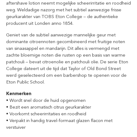
aftershave lotion neemt mogelijke scheerirritatie en roodheid
weg. Weldadige nazorg met het subtiel aanwezige frisse
geurkarakter van TOBS Eton College – de authentieke
producent uit Londen anno 1854.
Geniet van de subtiel aanwezige mannelijke geur met
dominante citroennoten gecombineerd met fruitige noten
van sinaasappel en mandarijn. Dit alles is vermengd met
zachte bloemige noten die rusten op een basis van warme
patchouli – bevat citroenolie en patchouli olie. De serie Eton
College dateert uit de tijd dat Taylor of Old Bond Street
werd geselecteerd om een barbershop te openen voor de
Eton Public School.
Kenmerken
• Wordt snel door de huid opgenomen
• Bezit een aromatisch citrus geurkarakter
• Voorkomt scheerirritaties en roodheid
• Verpakt in handig travel-formaat glazen flacon met
verstuiver