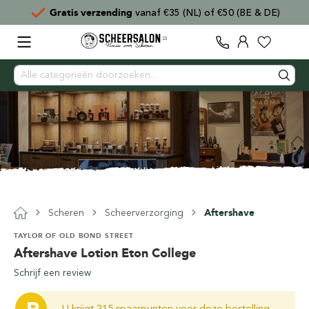
Gratis verzending
vanaf €35 (NL) of €50 (BE & DE)
Scheren
Scheerverzorging
Aftershave
TAYLOR OF OLD BOND STREET
Aftershave Lotion Eton College
Schrijf een review
U krijgt 215 spaarpunten voor deze bestelling