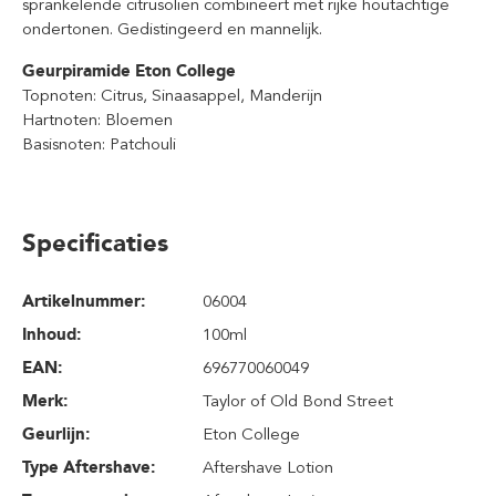
sprankelende citrusoliën combineert met rijke houtachtige
ondertonen. Gedistingeerd en mannelijk.
Geurpiramide Eton College
Topnoten: Citrus, Sinaasappel, Manderijn
Hartnoten: Bloemen
Basisnoten: Patchouli
Specificaties
Artikelnummer:
06004
Inhoud
:
100ml
EAN:
696770060049
Merk:
Taylor of Old Bond Street
Geurlijn:
Eton College
Type Aftershave:
Aftershave Lotion