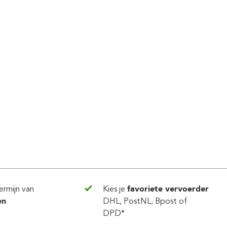
ermijn van
Kies je
favoriete vervoerder
en
DHL, PostNL, Bpost of
DPD*