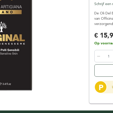
Schrijf een
Floris London
Parker
Gentlemen's Tonic
Pereira Shavery
De Oli Del 
van Officina
Giesen & Forsthoff
Perma-Sharp
verzorgende
Gillette
Personna
Henson Shaving
Phoenix Artisan
€ 15,
Herold Solingen
Premax
Op voorra
Kasho Kai
Proraso
P