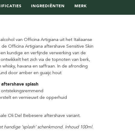
IFICATIES
INGREDIËNTEN
MERK
lcohol van Officina Artigiana uit het Italiaanse
de Officina Artigiana aftershave Sensitive Skin
 een kundige en verfijnde verwerking van de
 ontwikkelt het zich via de topnoten van berk,
 whisky, havana en saffraan. In de afronding
und door amber en guaijc hout
aftershave splash
l, ontstekingsremmend
erstelt en vernieuwt de opperhuid
ale Oli Del Bebesere aftershave variant.
met handige ‘splash’ schenkmond. Inhoud 100ml.