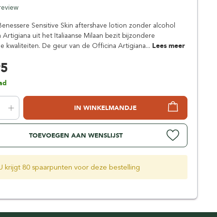
Simpsons
 review
Stirling Soap Company
Benessere Sensitive Skin aftershave lotion zonder alcohol
St. James of London
 Artigiana uit het Italiaanse Milaan bezit bijzondere
 kwaliteiten. De geur van de Officina Artigiana...
Lees meer
95
ad
IN WINKELMANDJE
TOEVOEGEN AAN WENSLIJST
U krijgt 80 spaarpunten voor deze bestelling