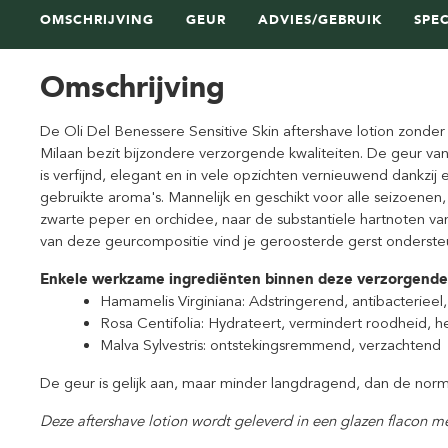
OMSCHRIJVING
GEUR
ADVIES/GEBRUIK
SPEC
Omschrijving
De Oli Del Benessere Sensitive Skin aftershave lotion zonder a
Milaan bezit bijzondere verzorgende kwaliteiten. De geur van 
is verfijnd, elegant en in vele opzichten vernieuwend dankzij
gebruikte aroma's. Mannelijk en geschikt voor alle seizoenen,
zwarte peper en orchidee, naar de substantiele hartnoten van
van deze geurcompositie vind je geroosterde gerst onderste
Enkele werkzame ingrediënten binnen deze verzorgende 
Hamamelis Virginiana: Adstringerend, antibacteriee
Rosa Centifolia: Hydrateert, vermindert roodheid, h
Malva Sylvestris: ontstekingsremmend, verzachtend
De geur is gelijk aan, maar minder langdragend, dan de norm
Deze aftershave lotion wordt geleverd in een glazen flacon 