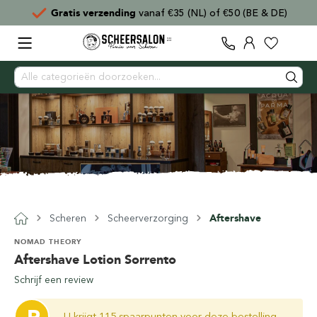
50 (BE & DE)
Voor
15:00
besteld,
direct verzonden
Scheren
Scheerverzorging
Aftershave
NOMAD THEORY
Aftershave Lotion Sorrento
Schrijf een review
U krijgt 115 spaarpunten voor deze bestelling