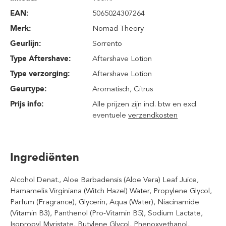
EAN:
5065024307264
Merk:
Nomad Theory
Geurlijn:
Sorrento
Type Aftershave:
Aftershave Lotion
Type verzorging:
Aftershave Lotion
Geurtype:
Aromatisch
, Citrus
Prijs info:
Alle prijzen zijn incl. btw en excl.
eventuele
verzendkosten
Ingrediënten
Alcohol Denat., Aloe Barbadensis (Aloe Vera) Leaf Juice,
Hamamelis Virginiana (Witch Hazel) Water, Propylene Glycol,
Parfum (Fragrance), Glycerin, Aqua (Water), Niacinamide
(Vitamin B3), Panthenol (Pro-Vitamin B5), Sodium Lactate,
Isopropyl Myristate, Butylene Glycol, Phenoxyethanol,