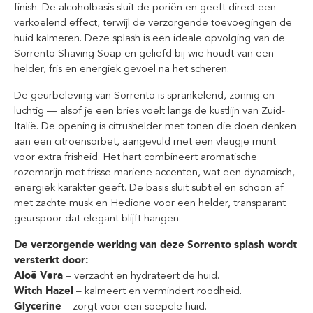
finish. De alcoholbasis sluit de poriën en geeft direct een
verkoelend effect, terwijl de verzorgende toevoegingen de
huid kalmeren. Deze splash is een ideale opvolging van de
Sorrento Shaving Soap en geliefd bij wie houdt van een
helder, fris en energiek gevoel na het scheren.
De geurbeleving van Sorrento is sprankelend, zonnig en
luchtig — alsof je een bries voelt langs de kustlijn van Zuid-
Italië. De opening is citrushelder met tonen die doen denken
aan een citroensorbet, aangevuld met een vleugje munt
voor extra frisheid. Het hart combineert aromatische
rozemarijn met frisse mariene accenten, wat een dynamisch,
energiek karakter geeft. De basis sluit subtiel en schoon af
met zachte musk en Hedione voor een helder, transparant
geurspoor dat elegant blijft hangen.
De verzorgende werking van deze Sorrento splash wordt
versterkt door:
Aloë Vera
– verzacht en hydrateert de huid.
Witch Hazel
– kalmeert en vermindert roodheid.
Glycerine
– zorgt voor een soepele huid.