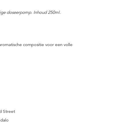
dige doseerpomp. Inhoud 250ml.
aromatische compositie voor een volle
d Street
ndalo