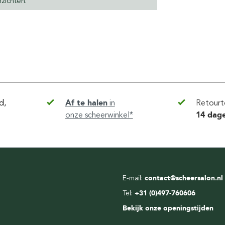
zichten.
d,
Af te halen
in
Retourt
onze scheerwinkel*
14 dag
E-mail:
contact@scheersalon.nl
Tel:
+31 (0)497-760606
Bekijk onze openingstijden