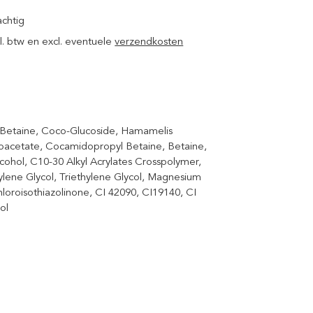
achtig
ncl. btw en excl. eventuele
verzendkosten
l Betaine, Coco-Glucoside, Hamamelis
hoacetate, Cocamidopropyl Betaine, Betaine,
cohol, C10-30 Alkyl Acrylates Crosspolymer,
lene Glycol, Triethylene Glycol, Magnesium
loroisothiazolinone, CI 42090, CI19140, CI
ol