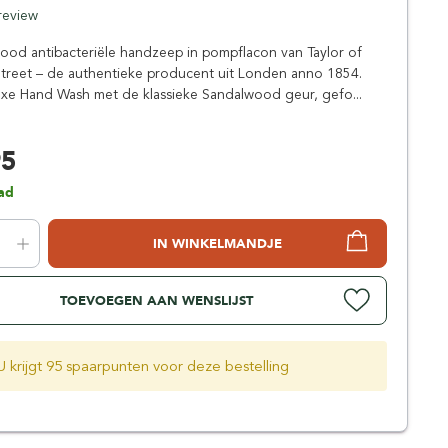
Simpsons
 review
Stirling Soap Company
od antibacteriële handzeep in pompflacon van Taylor of
St. James of London
treet – de authentieke producent uit Londen anno 1854.
uxe Hand Wash met de klassieke Sandalwood geur, gefo...
95
ad
IN WINKELMANDJE
TOEVOEGEN AAN WENSLIJST
U krijgt 95 spaarpunten voor deze bestelling