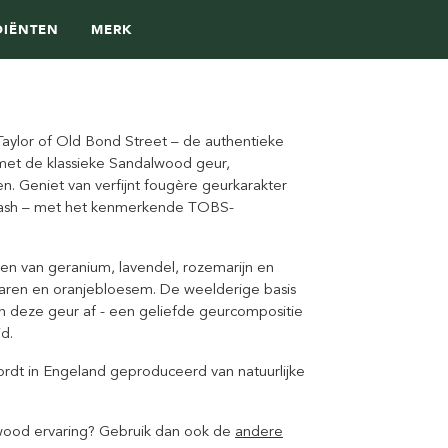
DIËNTEN
MERK
aylor of Old Bond Street – de authentieke
met de klassieke Sandalwood geur,
. Geniet van verfijnt fougère geurkarakter
 Wash – met het kenmerkende TOBS-
en van geranium, lavendel, rozemarijn en
varen en oranjebloesem. De weelderige basis
en deze geur af - een geliefde geurcompositie
d.
ordt in Engeland geproduceerd van natuurlijke
lwood ervaring? Gebruik dan ook de
andere