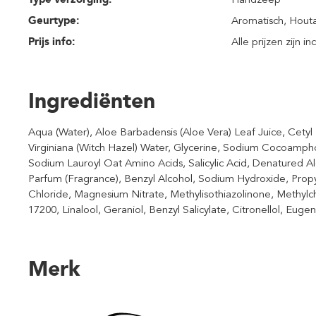
Geurtype:
Aromatisch
, Hout
Prijs info:
Alle prijzen zijn i
Ingrediënten
Aqua (Water), Aloe Barbadensis (Aloe Vera) Leaf Juice, Cety
Virginiana (Witch Hazel) Water, Glycerine, Sodium Cocoamp
Sodium Lauroyl Oat Amino Acids, Salicylic Acid, Denatured Al
Parfum (Fragrance), Benzyl Alcohol, Sodium Hydroxide, Propy
Chloride, Magnesium Nitrate, Methylisothiazolinone, Methylch
17200, Linalool, Geraniol, Benzyl Salicylate, Citronellol, Eugen
Merk