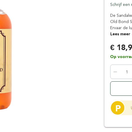
Schrijf een
Floris London
Parker
Gentlemen's Tonic
Pereira Shavery
De Sandalwo
Old Bond S
Giesen & Forsthoff
Perma-Sharp
Ervaar de l
Gillette
Personna
Lees meer
Henson Shaving
Phoenix Artisan
€ 18,
Herold Solingen
Premax
Kasho Kai
Proraso
Op voorra
P