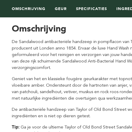
OMSCHRIJVING
GEUR
SPECIFICATIES
INGRE
Omschrijving
De Sandalwood antibacteriële handzeep in pompflacon van T
producent uit Londen anno 1854. Ervaar de luxe Hand Wash 
geformuleerd voor het reinigen en verzorgen van jouw handen
van deze rijk schuimende Sandalwood Anti-Bacterial Hand
verzorgingscomfort.
Geniet van het en klassieke fougère geurkarakter met topnot
vloeibare amber. Ondersteunt door de hartnoten van anjer, 
van patchouli, sandelhout, vetiver, muskus en rock roos rond
met natuurlijke ingrediënten die overtuigen qua werkzaamhei
De antibacteriële handzeep van Taylor of Old Bond Street w
ingrediënten en is niet op dieren getest.
Tip:
Ga je voor de ultieme Taylor of Old Bond Street Sanda