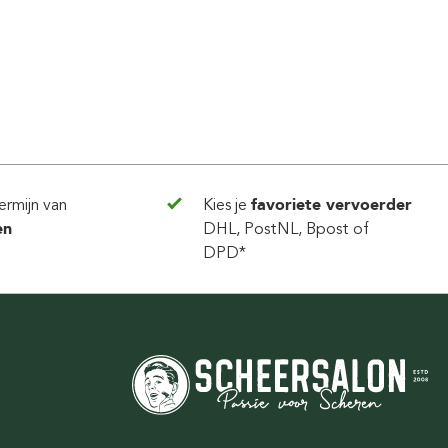
ermijn van
Kies je
favoriete vervoerder
en
DHL, PostNL, Bpost of
DPD*