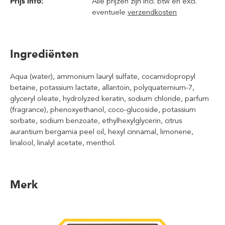
Prijs info:
Alle prijzen zijn incl. btw en excl.
eventuele
verzendkosten
Ingrediënten
Aqua (water), ammonium lauryl sulfate, cocamidopropyl
betaine, potassium lactate, allantoin, polyquaternium-7,
glyceryl oleate, hydrolyzed keratin, sodium chloride, parfum
(fragrance), phenoxyethanol, coco-glucoside, potassium
sorbate, sodium benzoate, ethylhexylglycerin, citrus
aurantium bergamia peel oil, hexyl cinnamal, limonene,
linalool, linalyl acetate, menthol.
Merk