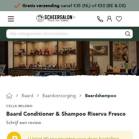
Gratis verzending
vanaf €35 (NL) of €50 (BE & DE)
Baard
Baardverzorging
Baardshampoo
CELLA MILANO
Baard Conditioner & Shampoo Riserva Fresco
Schrijf een review
U krijgt 90 spaarpunten voor deze bestelling