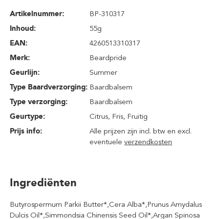
Artikelnummer:
BP-310317
Inhoud
:
55g
EAN:
4260513310317
Merk:
Beardpride
Geurlijn:
Summer
Type Baardverzorging:
Baardbalsem
Type verzorging:
Baardbalsem
Geurtype:
Citrus
, Fris
, Fruitig
Prijs info:
Alle prijzen zijn incl. btw en excl.
eventuele
verzendkosten
Ingrediënten
Butyrospermum Parkii Butter*,Cera Alba*,Prunus Amydalus
Dulcis Oil*,Simmondsia Chinensis Seed Oil*,Argan Spinosa