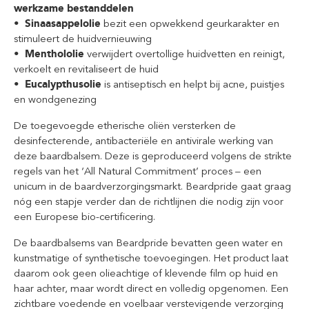
werkzame bestanddelen
• Sinaasappelolie
bezit een opwekkend geurkarakter en
stimuleert de huidvernieuwing
• Menthololie
verwijdert overtollige huidvetten en reinigt,
verkoelt en revitaliseert de huid
• Eucalypthusolie
is antiseptisch en helpt bij acne, puistjes
en wondgenezing
De toegevoegde etherische oliën versterken de
desinfecterende, antibacteriële en antivirale werking van
deze baardbalsem. Deze is geproduceerd volgens de strikte
regels van het ‘All Natural Commitment’ proces – een
unicum in de baardverzorgingsmarkt. Beardpride gaat graag
nóg een stapje verder dan de richtlijnen die nodig zijn voor
een Europese bio-certificering.
De baardbalsems van Beardpride bevatten geen water en
kunstmatige of synthetische toevoegingen. Het product laat
daarom ook geen olieachtige of klevende film op huid en
haar achter, maar wordt direct en volledig opgenomen. Een
zichtbare voedende en voelbaar verstevigende verzorging