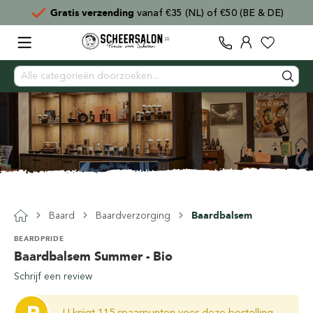
Gratis verzending
vanaf €35 (NL) of €50 (BE & DE)
Baard
Baardverzorging
Baardbalsem
BEARDPRIDE
Baardbalsem Summer - Bio
Schrijf een review
U krijgt 115 spaarpunten voor deze bestelling