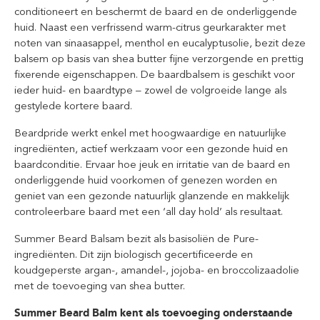
conditioneert en beschermt de baard en de onderliggende
huid. Naast een verfrissend warm-citrus geurkarakter met
noten van sinaasappel, menthol en eucalyptusolie, bezit deze
balsem op basis van shea butter fijne verzorgende en prettig
fixerende eigenschappen. De baardbalsem is geschikt voor
ieder huid- en baardtype – zowel de volgroeide lange als
gestylede kortere baard.
Beardpride werkt enkel met hoogwaardige en natuurlijke
ingrediënten, actief werkzaam voor een gezonde huid en
baardconditie. Ervaar hoe jeuk en irritatie van de baard en
onderliggende huid voorkomen of genezen worden en
geniet van een gezonde natuurlijk glanzende en makkelijk
controleerbare baard met een ‘all day hold’ als resultaat.
Summer Beard Balsam bezit als basisoliën de Pure-
ingrediënten. Dit zijn biologisch gecertificeerde en
koudgeperste argan-, amandel-, jojoba- en broccolizaadolie
met de toevoeging van shea butter.
Summer Beard Balm kent als toevoeging onderstaande