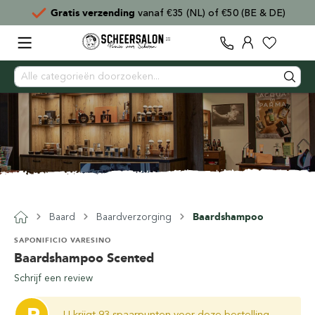
Gratis verzending
vanaf €35 (NL) of €50 (BE & DE)
Baard
Baardverzorging
Baardshampoo
SAPONIFICIO VARESINO
Baardshampoo Scented
Schrijf een review
U krijgt 93 spaarpunten voor deze bestelling