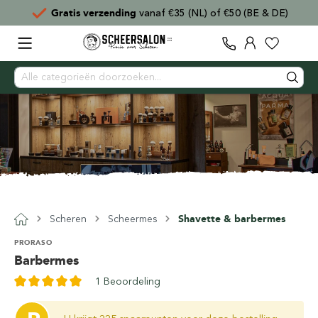
Gratis verzending
vanaf €35 (NL) of €50 (BE & DE)
Scheren
Scheermes
Shavette & barbermes
PRORASO
Barbermes
1 Beoordeling