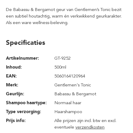
De Babassu & Bergamot geur van Gentlemen’s Tonic bezit
een subtiel houtachtig, warm én verkwikkend geurkarakter.
Als een ware wellness-beleving.
Specificaties
Artikelnummer:
GT-9252
Inhoud
:
500ml
EAN:
5060164120964
Merk:
Gentlemen's Tonic
Geurlijn:
Babassu & Bergamot
Shampoo haartype:
Normaal haar
Type verzorging:
Haarshampoo
Prijs info:
Alle prijzen zijn incl. btw en excl.
eventuele
verzendkosten