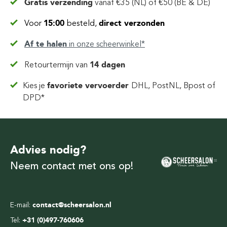
Gratis verzending
vanaf
€35 (NL) of €50 (BE & DE)
Voor
15:00
besteld,
direct verzonden
Af te halen
in
onze scheerwinkel*
Retourtermijn van
14 dagen
Kies je
favoriete vervoerder
DHL, PostNL, Bpost of
DPD*
Advies nodig?
Neem contact met ons op!
E-mail:
contact@scheersalon.nl
Tel:
+31 (0)497-760606