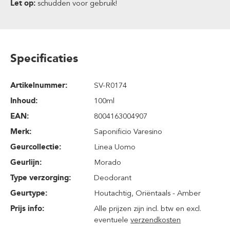
Let op:
schudden voor gebruik!
Specificaties
Artikelnummer:
SV-R0174
Inhoud
:
100ml
EAN:
8004163004907
Merk:
Saponificio Varesino
Geurcollectie:
Linea Uomo
Geurlijn:
Morado
Type verzorging:
Deodorant
Geurtype:
Houtachtig
, Oriëntaals - Amber
Prijs info:
Alle prijzen zijn incl. btw en excl.
eventuele
verzendkosten