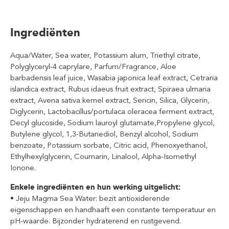
Ingrediënten
Aqua/Water, Sea water, Potassium alum, Triethyl citrate,
Polyglyceryl-4 caprylare, Parfum/Fragrance, Aloe
barbadensis leaf juice, Wasabia japonica leaf extract, Cetraria
islandica extract, Rubus idaeus fruit extract, Spiraea ulmaria
extract, Avena sativa kernel extract, Sericin, Silica, Glycerin,
Diglycerin, Lactobacillus/portulaca oleracea ferment extract,
Decyl glucoside, Sodium lauroyl glutamate,Propylene glycol,
Butylene glycol, 1,3-Butanediol, Benzyl alcohol, Sodium
benzoate, Potassium sorbate, Citric acid, Phenoxyethanol,
Ethylhexylglycerin, Coumarin, Linalool, Alpha-Isomethyl
Ionone.
Enkele ingrediënten en hun werking uitgelicht:
• Jeju Magma Sea Water: bezit antioxiderende
eigenschappen en handhaaft een constante temperatuur en
pH-waarde. Bijzonder hydraterend en rustgevend.