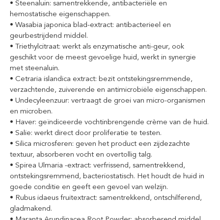
• Steenaluin: samentrekkende, antibacteriële en
hemostatische eigenschappen.
• Wasabia japonica blad-extract: antibacterieel en
geurbestrijdend middel.
• Triethylcitraat: werkt als enzymatische anti-geur, ook
geschikt voor de meest gevoelige huid, werkt in synergie
met steenaluin.
• Cetraria islandica extract: bezit ontstekingsremmende,
verzachtende, zuiverende en antimicrobiële eigenschappen.
• Undecyleenzuur: vertraagt de groei van micro-organismen
en microben.
• Haver: geïndiceerde vochtinbrengende crème van de huid.
• Salie: werkt direct door proliferatie te testen.
• Silica microsferen: geven het product een zijdezachte
textuur, absorberen vocht en overtollig talg.
• Spirea Ulmaria -extract: verfrissend, samentrekkend,
ontstekingsremmend, bacteriostatisch. Het houdt de huid in
goede conditie en geeft een gevoel van welzijn.
• Rubus idaeus fruitextract: samentrekkend, ontschilferend,
gladmakend.
• Maranta Arundinacea Root Powder: absorberend middel,