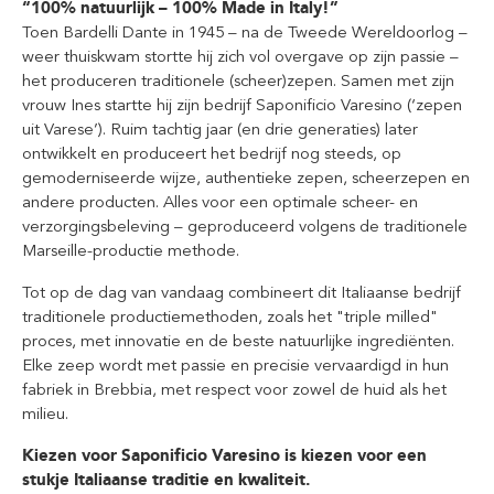
“100% natuurlijk – 100% Made in Italy!”
Toen Bardelli Dante in 1945 – na de Tweede Wereldoorlog –
weer thuiskwam stortte hij zich vol overgave op zijn passie –
het produceren traditionele (scheer)zepen. Samen met zijn
vrouw Ines startte hij zijn bedrijf Saponificio Varesino (‘zepen
uit Varese’). Ruim tachtig jaar (en drie generaties) later
ontwikkelt en produceert het bedrijf nog steeds, op
gemoderniseerde wijze, authentieke zepen, scheerzepen en
andere producten. Alles voor een optimale scheer- en
verzorgingsbeleving – geproduceerd volgens de traditionele
Marseille-productie methode.
Tot op de dag van vandaag combineert dit Italiaanse bedrijf
traditionele productiemethoden, zoals het "triple milled"
proces, met innovatie en de beste natuurlijke ingrediënten.
Elke zeep wordt met passie en precisie vervaardigd in hun
fabriek in Brebbia, met respect voor zowel de huid als het
milieu.
Kiezen voor Saponificio Varesino is kiezen voor een
stukje Italiaanse traditie en kwaliteit.