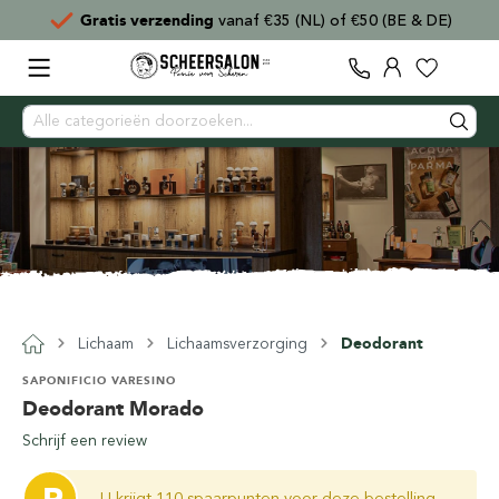
Gratis verzending
vanaf €35 (NL) of €50 (BE & DE)
Lichaam
Lichaamsverzorging
Deodorant
SAPONIFICIO VARESINO
Deodorant Morado
Schrijf een review
U krijgt 110 spaarpunten voor deze bestelling