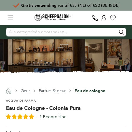
naf €35 (NL) of €50 (BE & DE)
Voor
15:00
besteld,
Geur
Parfum & geur
Eau de cologne
ACQUA DI PARMA
Eau de Cologne - Colonia Pura
1 Beoordeling