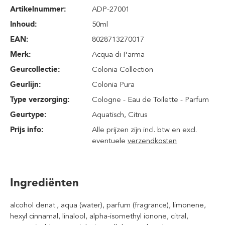
Artikelnummer:
ADP-27001
Inhoud
:
50ml
EAN:
8028713270017
Merk:
Acqua di Parma
Geurcollectie:
Colonia Collection
Geurlijn:
Colonia Pura
Type verzorging:
Cologne - Eau de Toilette - Parfum
Geurtype:
Aquatisch
, Citrus
Prijs info:
Alle prijzen zijn incl. btw en excl.
eventuele
verzendkosten
Ingrediënten
alcohol denat., aqua (water), parfum (fragrance), limonene,
hexyl cinnamal, linalool, alpha-isomethyl ionone, citral,