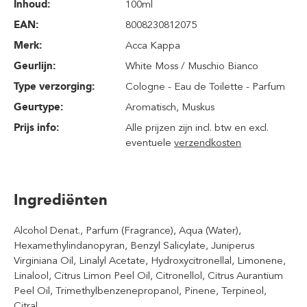
Inhoud
:
100ml
EAN:
8008230812075
Merk:
Acca Kappa
Geurlijn:
White Moss / Muschio Bianco
Type verzorging:
Cologne - Eau de Toilette - Parfum
Geurtype:
Aromatisch
, Muskus
Prijs info:
Alle prijzen zijn incl. btw en excl.
eventuele
verzendkosten
Ingrediënten
Alcohol Denat., Parfum (Fragrance), Aqua (Water),
Hexamethylindanopyran, Benzyl Salicylate, Juniperus
Virginiana Oil, Linalyl Acetate, Hydroxycitronellal, Limonene,
Linalool, Citrus Limon Peel Oil, Citronellol, Citrus Aurantium
Peel Oil, Trimethylbenzenepropanol, Pinene, Terpineol,
Citral.