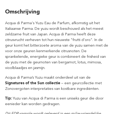
Omschrijving
Acqua di Parma's Yuzu Eau de Parfum, afkomstig uit het
Italiaanse Parma. De yuzu wordt beschouwd als het meest
zeldzame fruit van Japan. Acqua di Parma heeft deze
citrusvrucht verheven tot hun nieuwste "frutti d'oro". In de
geur komt het bitterzoete aroma van de yuzu samen met de
voor onze geuren kenmerkende citrusnoten. De
sprankelende, energieke geur is combineert de frisheid van
de yuzu met de geurnoten van bergamot, lotus, mimosa,
vioolblaadjes en jasmijn.
Acqua di Parma’s Yuzu maakt onderdeel uit van de
Signatures of the Sun collectie
– een geurcollectie met
Zonovergoten interpretaties van kostbare ingrediënten.
Tip:
Yuzu van Acqua di Parma is een uniseks geur die door
eenieder kan worden gedragen.
Dit EDP-sample wordt geleverd in een milieuvriendelijke