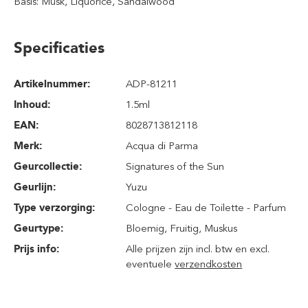
Basis: Musk, Liquorice, Sandalwood
Specificaties
Artikelnummer:
ADP-81211
Inhoud
:
1.5ml
EAN:
8028713812118
Merk:
Acqua di Parma
Geurcollectie:
Signatures of the Sun
Geurlijn:
Yuzu
Type verzorging:
Cologne - Eau de Toilette - Parfum
Geurtype:
Bloemig
, Fruitig
, Muskus
Prijs info:
Alle prijzen zijn incl. btw en excl.
eventuele
verzendkosten