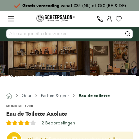
ending
vanaf €35 (NL) of €50 (BE & DE)
Voor
15:00
Geur
Parfum & geur
Eau de toilette
MONDIAL 1908
Eau de Toilette Axolute
2 Beoordelingen