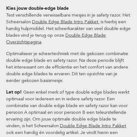
Kies jouw double-edge blade
Test verschillende verwisselbare mesjes in je safety razor. Het
Scheersalon
Double Edge Blade Intro Pakket
is hierbij een
handig hulpmiddel. Het scheerkarakter van veel double edge
blades vind je terug op onze
Double Edge Blade
Overzichtspagina
.
Optimaliseer je scheertechniek met de gekozen combinatie
double edge blade en safety razor. Na deze periode blijft
het interessant om de efficiëntie en het comfort van andere
double edge blades te ervaren. Dit ten opzichte van je
eerder gekozen basismesje.
Let op!
Geen enkel merk of type double edge blades werkt
optimaal voor iedereen en in iedere safety razor. Een
combinatie van double edge blade en safety razor kan voor
persoon A optimaal en voor persoon B een teleurstellende
ervaring zijn. Om jouw optimale double edge blade te
vinden, is het Scheersalon
Double Edge Blade Intro Pakket
ook een handig én voordelig artikel. Je vindt hierin een