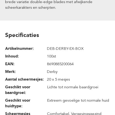
brede variatie double-edge blades met afwijkende
scheerkarakters en scherpten.
Specificaties
Artikelnummer:
DEB-DERBY-EX-BOX
Inhoud
:
100st
EAN:
8690885200064
Merk:
Derby
Aantal scheermesjes:
20 x 5 mesjes
Geschikt voor
Lichte tot normale baardgroei
baardgroei:
Geschikt voor
Extreem gevoelige tot normale huid
huidtype:
Scheermesjes
Comfortabel
, Vergevingsgezind