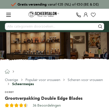
E & DE)
Voor
15:00
besteld,
direct verzonden
Overige
Populair voor vrouwen
Scheren voor vrouwen
Scheermesjes
DERBY
Grootverpakking Double Edge Blades
36 Beoordelingen