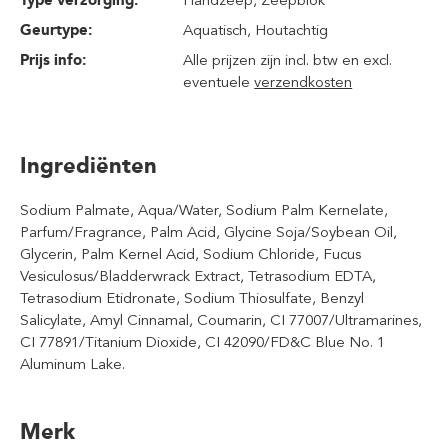
Type verzorging:
Handzeep
, Zeepblok
Geurtype:
Aquatisch
, Houtachtig
Prijs info:
Alle prijzen zijn incl. btw en excl.
eventuele
verzendkosten
Ingrediënten
Sodium Palmate, Aqua/Water, Sodium Palm Kernelate,
Parfum/Fragrance, Palm Acid, Glycine Soja/Soybean Oil,
Glycerin, Palm Kernel Acid, Sodium Chloride, Fucus
Vesiculosus/Bladderwrack Extract, Tetrasodium EDTA,
Tetrasodium Etidronate, Sodium Thiosulfate, Benzyl
Salicylate, Amyl Cinnamal, Coumarin, CI 77007/Ultramarines,
CI 77891/Titanium Dioxide, CI 42090/FD&C Blue No. 1
Aluminum Lake.
Merk