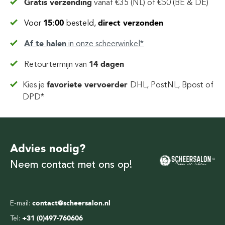
Gratis verzending
vanaf
€35 (NL) of €50 (BE & DE)
Voor
15:00
besteld,
direct verzonden
Af te halen
in
onze scheerwinkel*
Retourtermijn van
14 dagen
Kies je
favoriete vervoerder
DHL, PostNL, Bpost of
DPD*
Advies nodig?
Neem contact met ons op!
E-mail:
contact@scheersalon.nl
Tel:
+31 (0)497-760606