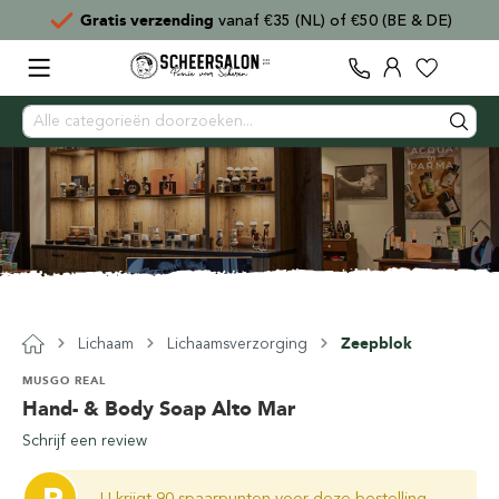
Gratis verzending
vanaf €35 (NL) of €50 (BE & DE)
Lichaam
Lichaamsverzorging
Zeepblok
MUSGO REAL
Hand- & Body Soap Alto Mar
Schrijf een review
U krijgt 90 spaarpunten voor deze bestelling