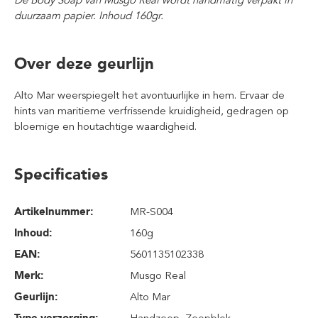
De Body Soap van Musgo Real wordt handmatig verpakt in
duurzaam papier. Inhoud 160gr.
Over deze geurlijn
Alto Mar weerspiegelt het avontuurlijke in hem. Ervaar de
hints van maritieme verfrissende kruidigheid, gedragen op
bloemige en houtachtige waardigheid.
Specificaties
Artikelnummer:
MR-S004
Inhoud
:
160g
EAN:
5601135102338
Merk:
Musgo Real
Geurlijn:
Alto Mar