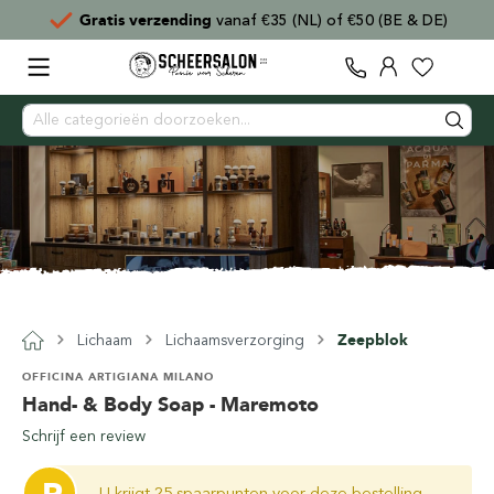
Gratis verzending
vanaf €35 (NL) of €50 (BE & DE)
Lichaam
Lichaamsverzorging
Zeepblok
OFFICINA ARTIGIANA MILANO
Hand- & Body Soap - Maremoto
Schrijf een review
U krijgt 25 spaarpunten voor deze bestelling