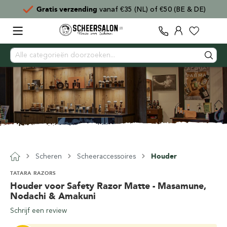
Gratis verzending
vanaf €35 (NL) of €50 (BE & DE)
Scheren
Scheeraccessoires
Houder
TATARA RAZORS
Houder voor Safety Razor Matte - Masamune,
Nodachi & Amakuni
Schrijf een review