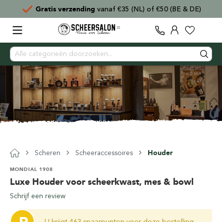
Gratis verzending
vanaf €35 (NL) of €50 (BE & DE)
Scheren
Scheeraccessoires
Houder
MONDIAL 1908
Luxe Houder voor scheerkwast, mes & bowl
Schrijf een review
U krijgt 463 spaarpunten voor deze bestelling