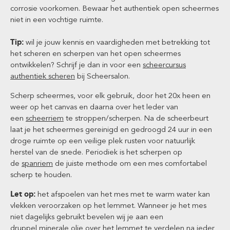
corrosie voorkomen. Bewaar het authentiek open scheermes
niet in een vochtige ruimte.
Tip:
wil je jouw kennis en vaardigheden met betrekking tot
het scheren en scherpen van het open scheermes
ontwikkelen? Schrijf je dan in voor een
scheercursus
authentiek scheren
bij Scheersalon.
Scherp scheermes, voor elk gebruik, door het 20x heen en
weer op het canvas en daarna over het leder van
een
scheerriem
te stroppen/scherpen. Na de scheerbeurt
laat je het scheermes gereinigd en gedroogd 24 uur in een
droge ruimte op een veilige plek rusten voor natuurlijk
herstel van de snede. Periodiek is het scherpen op
de
spanriem
de juiste methode om een mes comfortabel
scherp te houden.
Let op:
het afspoelen van het mes met te warm water kan
vlekken veroorzaken op het lemmet. Wanneer je het mes
niet dagelijks gebruikt bevelen wij je aan een
druppel
minerale olie
over het lemmet te verdelen na ieder