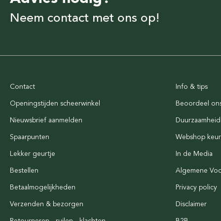
Neem contact met ons op!
Contact
Info & tips
Openingstijden scheerwinkel
Beoordeel on
Nieuwsbrief aanmelden
Duurzaamheid
Spaarpunten
Webshop keu
Lekker geurtje
In de Media
Bestellen
Algemene Vo
Betaalmogelijkheden
Privacy policy
Verzenden & bezorgen
Disclaimer
Retourneren - ruilen - klachten
B2B