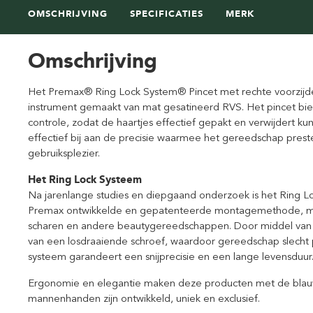
OMSCHRIJVING
SPECIFICATIES
MERK
Omschrijving
Het Premax® Ring Lock System® Pincet met rechte voorzijde
instrument gemaakt van mat gesatineerd RVS. Het pincet bi
controle, zodat de haartjes effectief gepakt en verwijdert 
effectief bij aan de precisie waarmee het gereedschap pres
gebruiksplezier.
Het Ring Lock Systeem
Na jarenlange studies en diepgaand onderzoek is het Ring Lo
Premax ontwikkelde en gepatenteerde montagemethode, midd
scharen en andere beautygereedschappen. Door middel van 
van een losdraaiende schroef, waardoor gereedschap slecht pr
systeem garandeert een snijprecisie en een lange levensduur
Ergonomie en elegantie maken deze producten met de blauw
mannenhanden zijn ontwikkeld, uniek en exclusief.