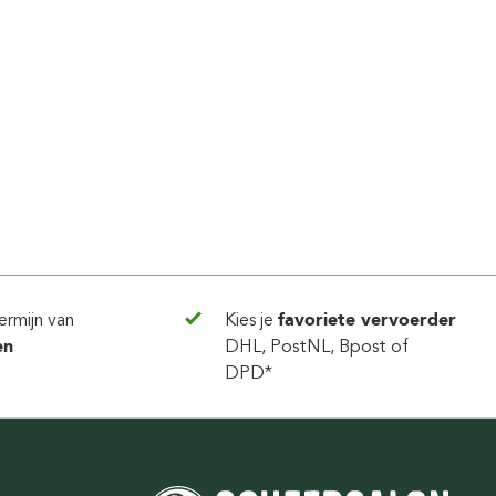
ermijn van
Kies je
favoriete vervoerder
en
DHL, PostNL, Bpost of
DPD*