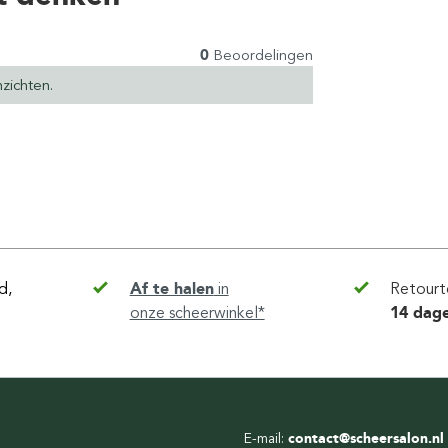
0
Beoordelingen
zichten.
d,
Af te halen
in
Retourt
onze scheerwinkel*
14 dag
E-mail:
contact@scheersalon.nl