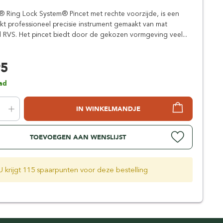
Simpsons
 Ring Lock System® Pincet met rechte voorzijde, is een
Stirling Soap Company
 professioneel precisie instrument gemaakt van mat
St. James of London
 RVS. Het pincet biedt door de gekozen vormgeving veel...
95
ad
IN WINKELMANDJE
TOEVOEGEN AAN WENSLIJST
U krijgt 115 spaarpunten voor deze bestelling