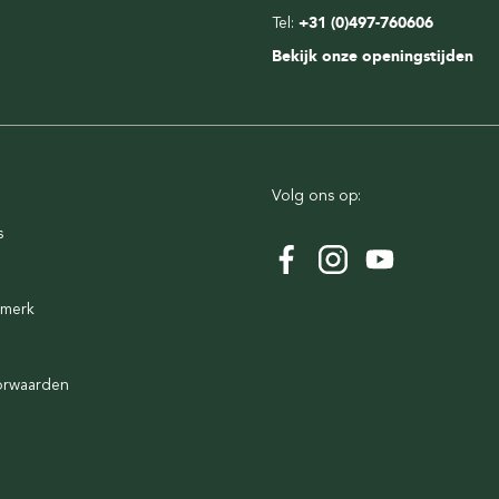
Tel:
+31 (0)497-760606
Bekijk onze openingstijden
Volg ons op:
s
rmerk
orwaarden