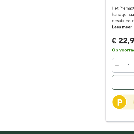
Floris London
Parker
Het Premax®
Gentlemen's Tonic
Pereira Shavery
handgemaakt
gesatineerd
Giesen & Forsthoff
Perma-Sharp
Lees meer
Gillette
Personna
€ 22,
Henson Shaving
Phoenix Artisan
Herold Solingen
Premax
Op voorra
Kasho Kai
Proraso
P