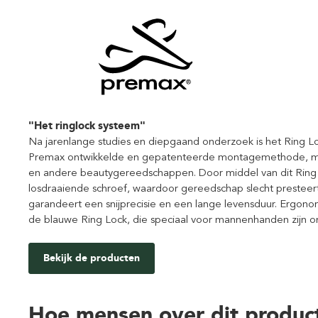
"Het ringlock systeem"
Na jarenlange studies en diepgaand onderzoek is het Ring Lo
Premax ontwikkelde en gepatenteerde montagemethode, midd
en andere beautygereedschappen. Door middel van dit Ring
losdraaiende schroef, waardoor gereedschap slecht presteert,
garandeert een snijprecisie en een lange levensduur. Ergo
de blauwe Ring Lock, die speciaal voor mannenhanden zijn ont
Bekijk de producten
Hoe mensen over dit produc