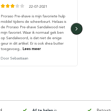
22-07-2021
Proraso Pre-shave is mijn favoriete hulp
Uitstekend
middel tijdens de scheerbeurt. Helaas is
scheren ver
de Proraso Pre-shave Sandalwood niet
gaat soepe
mijn favoriet. Waar ik normaal gek ben
op Sandalwoord, is dat niet de enige
geur in dit artikel. Er is ook shea butter
toegevoeg...
Lees meer
Door Sebastiaan
Door Rieke
d,
Af te halen
in
Retourt