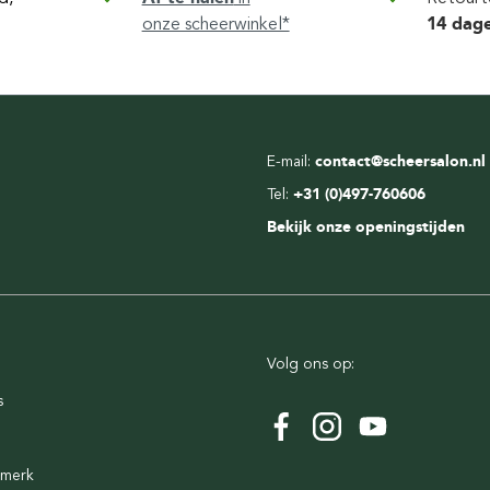
onze scheerwinkel*
14 dag
E-mail:
contact@scheersalon.nl
Tel:
+31 (0)497-760606
Bekijk onze openingstijden
Volg ons op:
s
rmerk