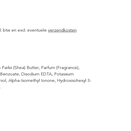
ncl. btw en excl. eventuele
verzendkosten
 Parkii (Shea) Butter, Parfum (Fragrance),
m Benzoate, Disodium EDTA, Potassium
niol, Alpha-Isomethyl Ionone, Hydroxisohexyl 3-
.