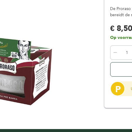
Floris London
Parker
De Proraso 
Gentlemen's Tonic
Pereira Shavery
bereidt de 
Giesen & Forsthoff
Perma-Sharp
€ 8,5
Gillette
Personna
Op voorra
Henson Shaving
Phoenix Artisan
Herold Solingen
Premax
Kasho Kai
Proraso
P