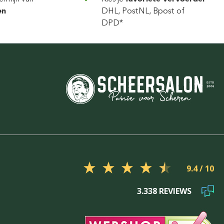
en
DHL, PostNL, Bpost of
DPD*
9.4
3.338 REVIEWS