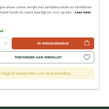
Simpsons
pre-shave crème verrijkt met sandalwoodolie en karitéboter
Stirling Soap Company
meest harde en zware baardgroei voor op een...
Lees meer
St. James of London
0
ad
IN WINKELMANDJE
TOEVOEGEN AAN WENSLIJST
U krijgt 43 spaarpunten voor deze bestelling