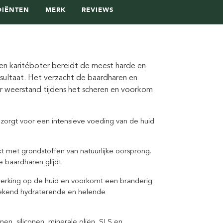
DIËNTEN
MERK
REVIEWS
en karitéboter bereidt de meest harde en
sultaat. Het verzacht de baardharen en
r weerstand tijdens het scheren en voorkom
 zorgt voor een intensieve voeding van de huid
t met grondstoffen van natuurlijke oorsprong.
baardharen glijdt.
rking op de huid en voorkomt een branderig
stekend hydraterende en helende
nen, siliconen, minerale oliën, SLS en