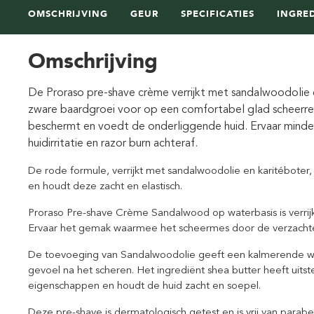
OMSCHRIJVING
GEUR
SPECIFICATIES
INGRE
Omschrijving
De Proraso pre-shave crème verrijkt met sandalwoodolie 
zware baardgroei voor op een comfortabel glad scheerre
beschermt en voedt de onderliggende huid. Ervaar minde
huidirritatie en razor burn achteraf.
De rode formule, verrijkt met sandalwoodolie en karitéboter,
en houdt deze zacht en elastisch.
Proraso Pre-shave Crème Sandalwood op waterbasis is verrijk
Ervaar het gemak waarmee het scheermes door de verzachte 
De toevoeging van Sandalwoodolie geeft een kalmerende we
gevoel na het scheren. Het ingrediënt shea butter heeft uit
eigenschappen en houdt de huid zacht en soepel.
Deze pre-shave is dermatologisch getest en is vrij van parabe