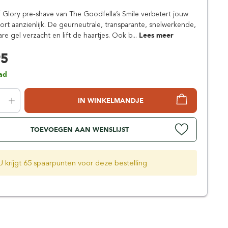
Simpsons
Glory pre-shave van The Goodfella’s Smile verbetert jouw
Stirling Soap Company
rt aanzienlijk. De geurneutrale, transparante, snelwerkende,
St. James of London
re gel verzacht en lift de haartjes. Ook b...
Lees meer
95
ad
IN WINKELMANDJE
TOEVOEGEN AAN WENSLIJST
U krijgt 65 spaarpunten voor deze bestelling