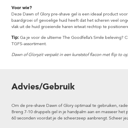
Voor wie?
Deze Dawn of Glory pre-shave gel is een ideaal product vo
baardgroei of gevoelige huid heeft dat het scheren veel o
vlak uit de huid groeiende haren ietwat rechtop te positioner
Tip:
Ga je voor de ultieme The Goodfella’s Smile beleving? 
TGFS-assortiment.
Dawn of Glory
zit verpakt in een kunststof flacon met
flip to 
Advies/Gebruik
Om de pre-shave Dawn of Glory optimaal te gebruiken, rade
Breng 7-10 druppels gel in je handpalm aan en masseer het 
60 seconden voordat je de scheerzeep aanbrengt. Scheer jez