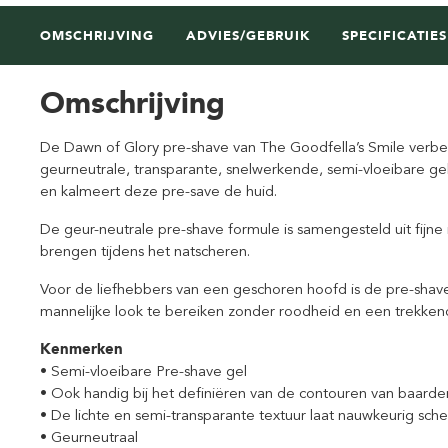
OMSCHRIJVING
ADVIES/GEBRUIK
SPECIFICATIES
Omschrijving
De Dawn of Glory pre-shave van The Goodfella’s Smile verbet
geurneutrale, transparante, snelwerkende, semi-vloeibare gel
en kalmeert deze pre-save de huid.
De geur-neutrale pre-shave formule is samengesteld uit fijne 
brengen tijdens het natscheren.
Voor de liefhebbers van een geschoren hoofd is de pre-shav
mannelijke look te bereiken zonder roodheid en een trekken
Kenmerken
• Semi-vloeibare Pre-shave gel
• Ook handig bij het definiëren van de contouren van baarden
• De lichte en semi-transparante textuur laat nauwkeurig sch
• Geurneutraal