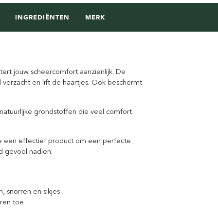
INGREDIËNTEN
MERK
ert jouw scheercomfort aanzienlijk. De
 verzacht en lift de haartjes. Ook beschermt
natuurlijke grondstoffen die veel comfort
e een effectief product om een perfecte
d gevoel nadien.
, snorren en sikjes
eren toe