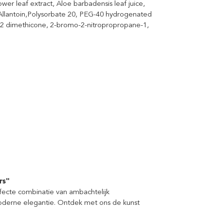
ower leaf extract, Aloe barbadensis leaf juice,
t, Allantoin,Polysorbate 20, PEG-40 hydrogenated
12 dimethicone, 2-bromo-2-nitropropropane-1,
rs"
fecte combinatie van ambachtelijk
derne elegantie. Ontdek met ons de kunst