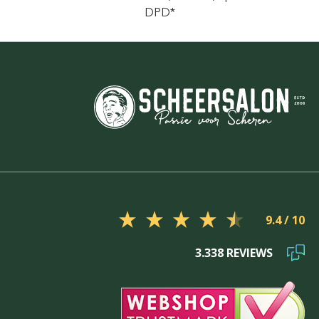
DPD*
9.4
3.338 REVIEWS