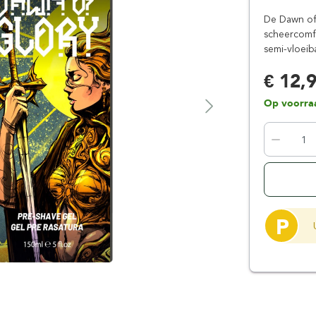
Floris London
Parker
De Dawn of 
Gentlemen's Tonic
Pereira Shavery
scheercomfo
semi-vloeiba
Giesen & Forsthoff
Perma-Sharp
Gillette
Personna
€ 12,
Henson Shaving
Phoenix Artisan
Op voorra
Herold Solingen
Premax
Kasho Kai
Proraso
P