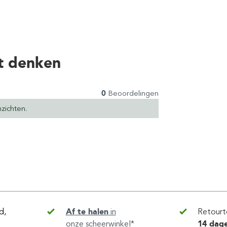
t denken
0
Beoordelingen
zichten.
d,
Af te halen
in
Retourt
onze scheerwinkel*
14 dag