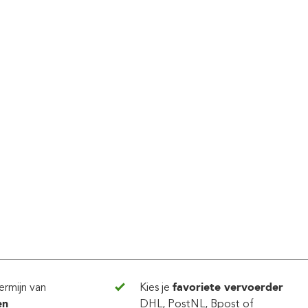
ermijn van
Kies je
favoriete vervoerder
en
DHL, PostNL, Bpost of