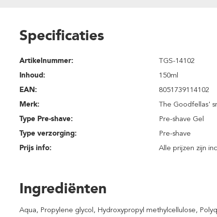
Specificaties
Artikelnummer:
TGS-14102
Inhoud
:
150ml
EAN:
8051739114102
Merk:
The Goodfellas' s
Type Pre-shave:
Pre-shave Gel
Type verzorging:
Pre-shave
Prijs info:
Alle prijzen zijn i
Ingrediënten
Aqua, Propylene glycol, Hydroxypropyl methylcellulose, Polyqu