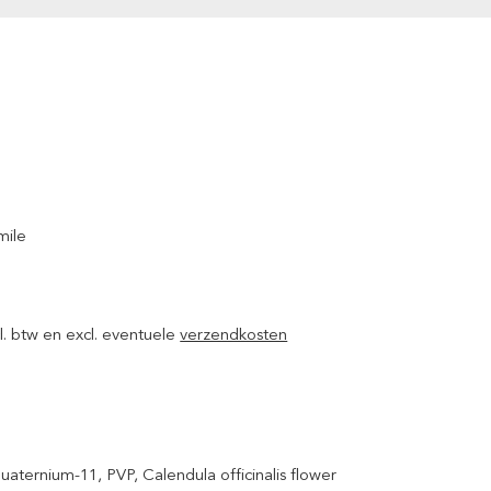
mile
ncl. btw en excl. eventuele
verzendkosten
aternium-11, PVP, Calendula officinalis flower