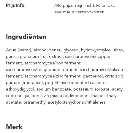
Prijs info:
Alle prijzen zijn incl. btw en excl.
eventuele
verzendkosten
Ingrediënten
Aqua (water), alcohol denat., glycerin, hydroxyethylcellulose,
punica granatum fruit extract, saccharomyces/copper
ferment, saccharomyces/iron ferment,
saccharomyces/magnesium ferment, saccharomyces/silicon
ferment, saccharomyces/zinc ferment, panthenol, citric acid,
parfum (fragrance), peg-40 hydrogenated castor oil,
ethoxydiglycol, sodium benzoate, potassium sorbate, acetyl
cedrene, juniperus virginiana oil, limonene, linalool, linalyl
acetate, tetramethyl acetyloctahydronaphthalenes
Merk