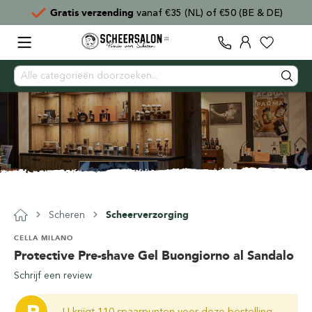
Gratis verzending
vanaf €35 (NL) of €50 (BE & DE)
Scheren
Scheerverzorging
CELLA MILANO
Protective Pre-shave Gel Buongiorno al Sandalo
Schrijf een review
U krijgt 110 spaarpunten voor deze bestelling