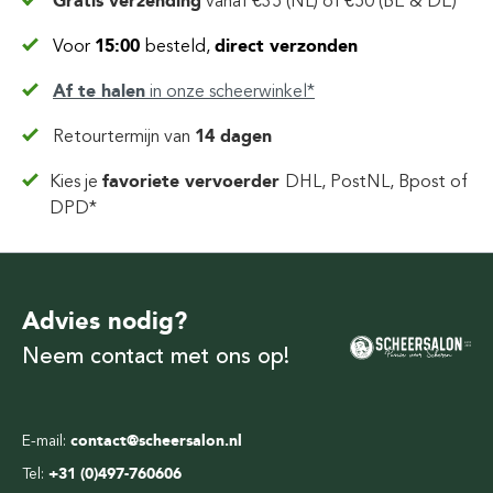
Gratis verzending
vanaf
€35 (NL) of €50 (BE & DE)
Voor
15:00
besteld,
direct verzonden
Af te halen
in
onze scheerwinkel*
Retourtermijn van
14 dagen
Kies je
favoriete vervoerder
DHL, PostNL, Bpost of
DPD*
Advies nodig?
Neem contact met ons op!
E-mail:
contact@scheersalon.nl
Tel:
+31 (0)497-760606