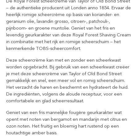
De Royal Forest scheercrème van Taylor of Old Bond Street
– de authentieke producent uit Londen anno 1854. Ervaar de
heerlijk romige scheercrème op basis van koriander- en
geranium olie, lavandin grosso, citroen-, patchouli-,
pijnboom- en groene muntolie. Geniet van het fris en
levendig geurkarakter van deze Royal Forest Shaving Cream
in combinatie met het rijk en romige scheerschuim – het
kenmerkende TOBS-scheercomfort.
Deze scheercrème kan met en zonder een scheerkwast
worden opgebracht. Bij gebruik van een scheerkwast creëer
je met deze scheercrème van Taylor of Old Bond Street
gemakkelijk en snel, een meer vol en romig scheerschuim.
Het verzacht de haren en beschermt en hydrateert de huid.
De ingrediënten, volgens de aloude receptuur, voor een
comfortabele en glad scheerresultaat.
Geniet van een fris mannelijke fougère geurkarakter wat
opent met noten van bergamot en mandarijn met citrus en
ozon noten. Het fruitig en bloemig hart rustend op een
houtachtige amber basis.