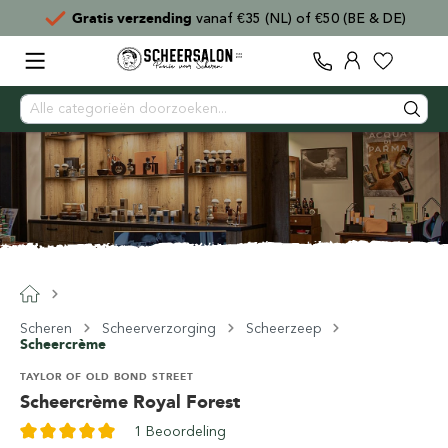
Gratis verzending
vanaf €35 (NL) of €50 (BE & DE)
Scheren
Scheerverzorging
Scheerzeep
Scheercrème
TAYLOR OF OLD BOND STREET
Scheercrème Royal Forest
1 Beoordeling