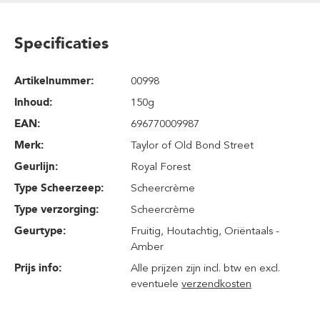
Specificaties
Artikelnummer:
00998
Inhoud
:
150g
EAN:
696770009987
Merk:
Taylor of Old Bond Street
Geurlijn:
Royal Forest
Type Scheerzeep:
Scheercrème
Type verzorging:
Scheercrème
Geurtype:
Fruitig
, Houtachtig
, Oriëntaals -
Amber
Prijs info:
Alle prijzen zijn incl. btw en excl.
eventuele
verzendkosten