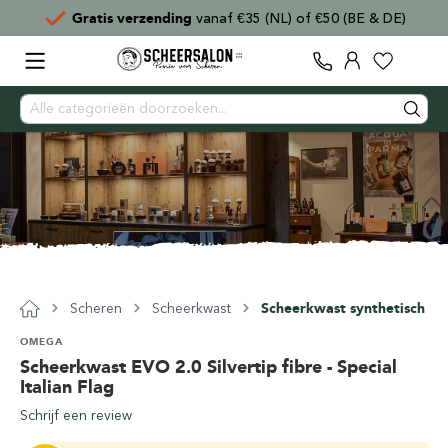
Gratis verzending
vanaf €35 (NL) of €50 (BE & DE)
Scheren
Scheerkwast
Scheerkwast synthetisch
OMEGA
Scheerkwast EVO 2.0 Silvertip fibre - Special
Italian Flag
Schrijf een review