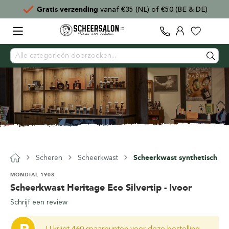
Gratis verzending
vanaf €35 (NL) of €50 (BE & DE)
Scheren
Scheerkwast
Scheerkwast synthetisch
MONDIAL 1908
Scheerkwast Heritage Eco Silvertip - Ivoor
Schrijf een review
U krijgt 460 spaarpunten voor deze bestelling