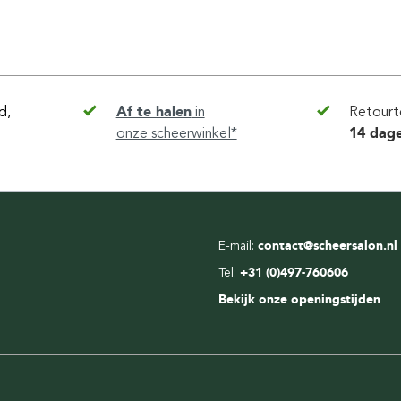
d,
Af te halen
in
Retourt
onze scheerwinkel*
14 dag
E-mail:
contact@scheersalon.nl
Tel:
+31 (0)497-760606
Bekijk onze openingstijden