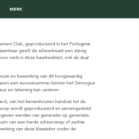
MERK
ers Club, geproduceerd in het Portugese
assenhaar geeft de scheerkwast een stevig
or niets is deze haarkwaliteit, ook als dual
euze en bewerking van dit hoogwaardig
l jaren een succesnummer binnen het Semogue
leur en tekening kan variëren.
rd, van het kersenhouten handvat tot de
 knoop wordt geproduceerd en samengesteld
egeven werden van generatie op generatie.
huim van een harde scheerzeep of zachte
rking van deze klassieker onder de