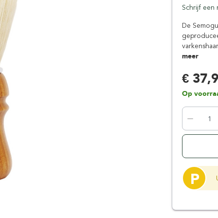
Schrijf een
Floris London
Parker
Gentlemen's Tonic
Pereira Shavery
De Semogue
geproduceer
Giesen & Forsthoff
Perma-Sharp
varkenshaar
Gillette
Personna
meer
Henson Shaving
Phoenix Artisan
€ 37,
Herold Solingen
Premax
Kasho Kai
Proraso
Op voorra
P