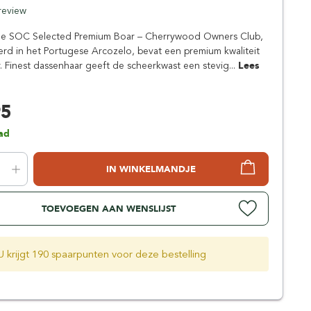
Simpsons
 review
Stirling Soap Company
 SOC Selected Premium Boar – Cherrywood Owners Club,
St. James of London
d in het Portugese Arcozelo, bevat een premium kwaliteit
. Finest dassenhaar geeft de scheerkwast een stevig...
Lees
95
ad
IN WINKELMANDJE
TOEVOEGEN AAN WENSLIJST
U krijgt 190 spaarpunten voor deze bestelling