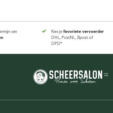
ermijn van
Kies je
favoriete vervoerder
en
DHL, PostNL, Bpost of
DPD*