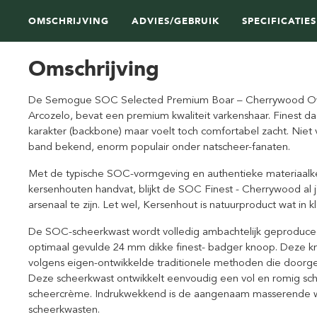
OMSCHRIJVING
ADVIES/GEBRUIK
SPECIFICATIES
Omschrijving
De Semogue SOC Selected Premium Boar – Cherrywood Own
Arcozelo, bevat een premium kwaliteit varkenshaar. Finest d
karakter (backbone) maar voelt toch comfortabel zacht. Niet vo
band bekend, enorm populair onder natscheer-fanaten.
Met de typische SOC-vormgeving en authentieke materiaalk
kersenhouten handvat, blijkt de SOC Finest - Cherrywood a
arsenaal te zijn. Let wel, Kersenhout is natuurproduct wat in k
De SOC-scheerkwast wordt volledig ambachtelijk geproducee
optimaal gevulde 24 mm dikke finest- badger knoop. Deze
volgens eigen-ontwikkelde traditionele methoden die doorg
Deze scheerkwast ontwikkelt eenvoudig een vol en romig sc
scheercrème. Indrukwekkend is de aangenaam masserende we
scheerkwasten.