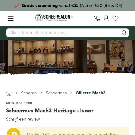
Gratis verzending
vanaf €35 (NL) of €50 (BE & DE)
Scheren
Scheermes
Gillette Mach3
MONDIAL 1908
Scheermes Mach3 Heritage - Ivoor
Schrijf een review
U krijgt 365 spaarpunten voor deze bestelling