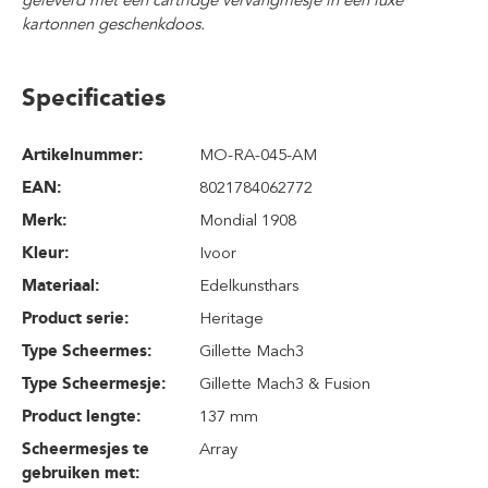
geleverd met een cartridge vervangmesje in een luxe
kartonnen geschenkdoos.
Specificaties
Artikelnummer:
MO-RA-045-AM
EAN:
8021784062772
Merk:
Mondial 1908
Kleur:
Ivoor
Materiaal:
Edelkunsthars
Product serie:
Heritage
Type Scheermes:
Gillette Mach3
Type Scheermesje:
Gillette Mach3 & Fusion
Product lengte:
137 mm
Scheermesjes te
Array
gebruiken met: