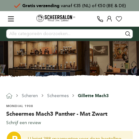
Gratis verzending
vanaf €35 (NL) of €50 (BE & DE)
Scheren
Scheermes
Gillette Mach3
MONDIAL 1908
Scheermes Mach3 Panther - Mat Zwart
Schrijf een review
U krijgt 388 spaarpunten voor deze bestelling