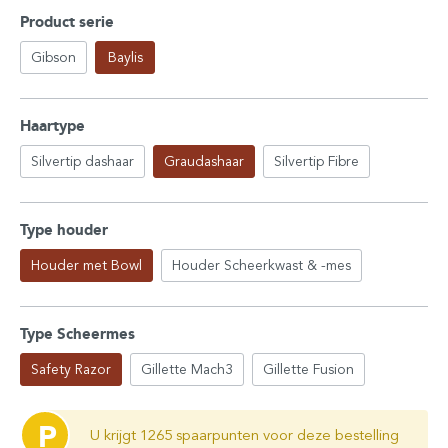
Product serie
Gibson
Baylis
Haartype
Silvertip dashaar
Graudashaar
Silvertip Fibre
Type houder
Houder met Bowl
Houder Scheerkwast & -mes
Type Scheermes
Safety Razor
Gillette Mach3
Gillette Fusion
P
U krijgt 1265 spaarpunten voor deze bestelling