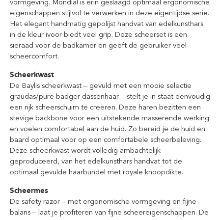
vormgeving. Mondial is erin geslaagd optimaal ergonomische
eigenschappen stijlvol te verwerken in deze eigentijdse serie.
Het elegant handmatig gepolijst handvat van edelkunsthars
in de kleur ivoor biedt veel grip. Deze scheerset is een
sieraad voor de badkamer en geeft de gebruiker veel
scheercomfort.
Scheerkwast
De Baylis scheerkwast – gevuld met een mooie selectie
graudas/pure badger dassenhaar – stelt je in staat eenvoudig
een rijk scheerschuim te creëren. Deze haren bezitten een
stevige backbone voor een uitstekende masserende werking
en voelen comfortabel aan de huid. Zo bereid je de huid en
baard optimaal voor op een comfortabele scheerbeleving.
Deze scheerkwast wordt volledig ambachtelijk
geproduceerd, van het edelkunsthars handvat tot de
optimaal gevulde haarbundel met royale knoopdikte.
Scheermes
De safety razor – met ergonomische vormgeving en fijne
balans – laat je profiteren van fijne scheereigenschappen. De